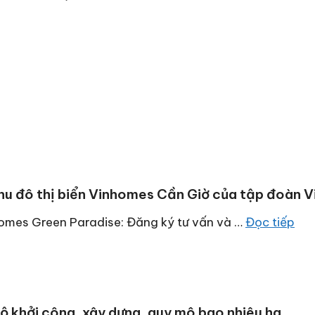
hu đô thị biển Vinhomes Cần Giờ của tập đoàn V
homes Green Paradise: Đăng ký tư vấn và …
Đọc tiếp
 khởi công, xây dựng, quy mô bao nhiêu ha