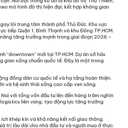
cận. Nổi bật trong số đó là khu đô thị Thủ Thiêm,
eo mô hình đô thị hiện đại, kết hợp không gian
ngay lõi trung tâm thành phố Thủ Đức. Khu vực
trực tiếp Quận 1, Bình Thạnh và khu Đông TP.HCM.
m năng tăng trưởng mạnh trong giai đoạn 2026 –
hành “downtown” mới tại TP.HCM. Dự án sở hữu
ng gian sống chuẩn quốc tế. Đây là một trong
cộng đồng dân cư quốc tế và hạ tầng hoàn thiện.
lớn và hệ sinh thái sống cao cấp ven sông.
 Nai với tổng vốn đầu tư lên đến hàng trăm nghìn
ogistics liên vùng, tạo động lực tăng trưởng
 ích khép kín và khả năng kết nối giao thông.
á trị lâu dài cho nhà đầu tư và người mua ở thực.