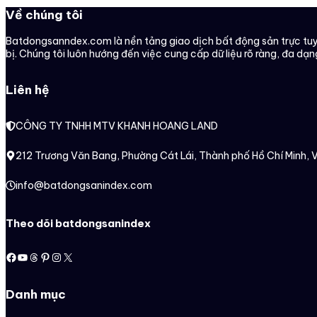
Về chúng tôi
Batdongsanndex.com là nền tảng giao dịch bất động sản trực tuyế
bị. Chúng tôi luôn hướng đến việc cung cấp dữ liệu rõ ràng, đa dạn
Liên hệ
CÔNG TY TNHH MTV KHANH HOANG LAND
212 Trương Văn Bang, Phường Cát Lái, Thành phố Hồ Chí Minh, 
info@batdongsanindex.com
Theo dõi batdongsanindex
Facebook
Youtube
Threads
Pinterest
Instagram
X
Danh mục