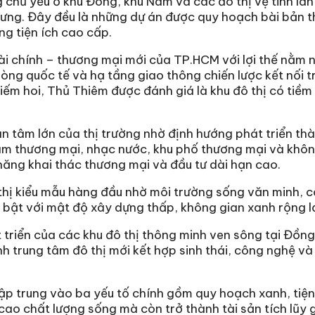
 chủ yếu ở khu Đông, khu Nam và các đô thị vệ tinh lân 
Hưng. Đây đều là những dự án được quy hoạch bài bản th
ng tiện ích cao cấp.
ài chính – thương mại mới của TP.HCM với lợi thế nằm 
òng quốc tế và hạ tầng giao thông chiến lược kết nối 
ếm hoi, Thủ Thiêm được đánh giá là khu đô thị có tiề
an tâm lớn của thị trường nhờ định hướng phát triển t
g tâm thương mại, nhạc nước, khu phố thương mại và khô
năng khai thác thương mại và đầu tư dài hạn cao.
 thị kiểu mẫu hàng đầu nhờ môi trường sống văn minh, 
nổi bật với mật độ xây dựng thấp, không gian xanh rộng 
 triển của các khu đô thị thông minh ven sông tại Đồng
 trung tâm đô thị mới kết hợp sinh thái, công nghệ và l
 tập trung vào ba yếu tố chính gồm quy hoạch xanh, tiện
ao chất lượng sống mà còn trở thành tài sản tích lũy gi