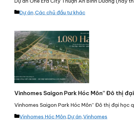
Dự án One Era City Thuận An Bình Dương (nay th
Danh
Dự án
,
Các chủ đầu tư khác
mục
Vinhomes Saigon Park Hóc Môn” Đô thị đạ
Vinhomes Saigon Park Hóc Môn” Đô thị đại học
Danh
Vinhomes Hóc Môn
,
Dự án
,
Vinhomes
mục