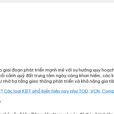
 giai đoạn phát triển mạnh mẽ với xu hướng quy hoạch
 bối cảnh quỹ đất trung tâm ngày càng khan hiếm, các 
 nhờ hạ tầng giao thông phát triển và khả năng gia tăn
gì? Các loại KĐT phổ biến hiện nay như TOD, VCN, Co
?