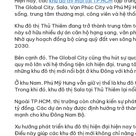
Hiện nay, các
khu đô thị mới tại TP.HCM
tập trung
The Global City, Sala, Vạn Phúc City và Phú Mỹ 
sống, trung tâm thương mại, công viên và hệ thố
Khu đô thị Thủ Thiêm đang trở thành trung tâm t
này sở hữu nhiều dự án căn hộ hạng sang, văn ph
Nhờ quy hoạch đồng bộ cùng quỹ đất ven sông hi
2030.
Bên cạnh đó, The Global City cũng thu hút sự qu
quy mô lớn với hệ thống tiện ích hiện đại, trun
những khu đô thị mới nổi bật ở khu Đông với khả 
Ở khu Nam, Phú Mỹ Hưng vẫn giữ vị thế là khu đô
Trong khi đó, khu đô thị Sala tại Thủ Thiêm lại 
Ngoài TP.HCM, thị trường còn chứng kiến sự phát
tỷ đồng. Các dự án này được định hướng trở thành
mạnh cho khu Đông Nam Bộ.
Xu hướng phát triển khu đô thị hiện đại hiện nay
Điều này giúp các khu đô thị mới không chỉ nâng c