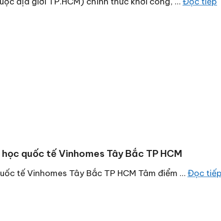
uộc địa giới TP.HCM) chính thức khởi công, …
Đọc tiếp
i học quốc tế Vinhomes Tây Bắc TP HCM
 quốc tế Vinhomes Tây Bắc TP HCM Tâm điểm …
Đọc tiế