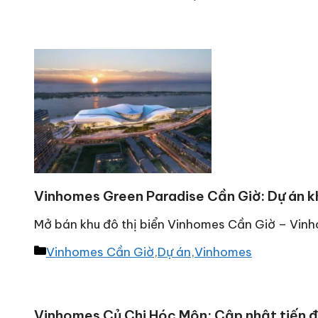
Vinhomes Green Paradise Cần Giờ: Dự án k
Mở bán khu đô thị biển Vinhomes Cần Giờ – Vin
Danh
Vinhomes Cần Giờ
,
Dự án
,
Vinhomes
mục
Vinhomes Củ Chi Hóc Môn: Cập nhật tiến độ