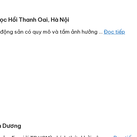
ọc Hồi Thanh Oai, Hà Nội
t động sản có quy mô và tầm ảnh hưởng …
Đọc tiếp
h Dương