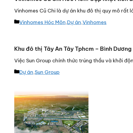
Vinhomes Củ Chi là dự án khu đô thị quy mô rất
Danh
Vinhomes Hóc Môn
,
Dự án
,
Vinhomes
mục
Khu đô thị Tây An Tây Tphcm – Bình Dương
Việc Sun Group chính thức trúng thầu và khởi độ
Danh
Dự án
,
Sun Group
mục