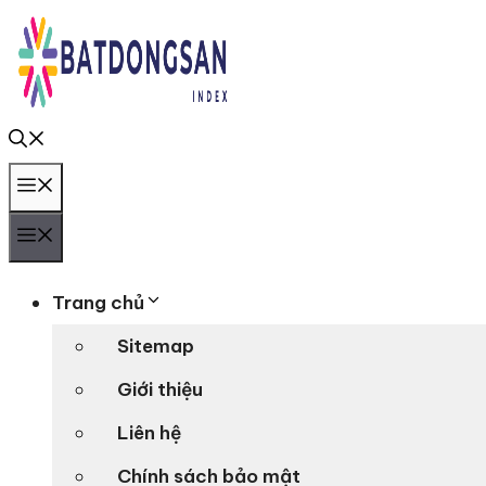
Chuyển
đến
nội
dung
Menu
Menu
Trang chủ
Sitemap
Giới thiệu
Liên hệ
Chính sách bảo mật