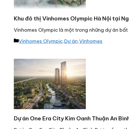
Khu đô thị Vinhomes Olympic Hà Nội tại Ng
Vinhomes Olympic là một trong những dự án bấ
Danh
Vinhomes Olympic
,
Dự án
,
Vinhomes
mục
Dự án One Era City Kim Oanh Thuận An Bìn