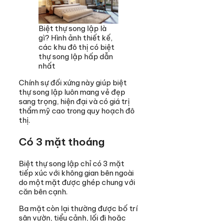
Biệt thự song lập là
gì? Hình ảnh thiết kế,
các khu đô thị có biệt
thự song lập hấp dẫn
nhất
Chính sự đối xứng này giúp biệt
thự song lập luôn mang vẻ đẹp
sang trọng, hiện đại và có giá trị
thẩm mỹ cao trong quy hoạch đô
thị.
Có 3 mặt thoáng
Biệt thự song lập chỉ có 3 mặt
tiếp xúc với không gian bên ngoài
do một mặt được ghép chung với
căn bên cạnh.
Ba mặt còn lại thường được bố trí
sân vườn, tiểu cảnh, lối đi hoặc