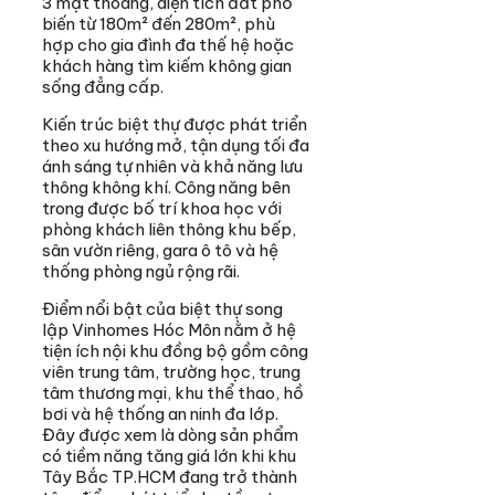
3 mặt thoáng, diện tích đất phổ
biến từ 180m² đến 280m², phù
hợp cho gia đình đa thế hệ hoặc
khách hàng tìm kiếm không gian
sống đẳng cấp.
Kiến trúc biệt thự được phát triển
theo xu hướng mở, tận dụng tối đa
ánh sáng tự nhiên và khả năng lưu
thông không khí. Công năng bên
trong được bố trí khoa học với
phòng khách liên thông khu bếp,
sân vườn riêng, gara ô tô và hệ
thống phòng ngủ rộng rãi.
Điểm nổi bật của biệt thự song
lập Vinhomes Hóc Môn nằm ở hệ
tiện ích nội khu đồng bộ gồm công
viên trung tâm, trường học, trung
tâm thương mại, khu thể thao, hồ
bơi và hệ thống an ninh đa lớp.
Đây được xem là dòng sản phẩm
có tiềm năng tăng giá lớn khi khu
Tây Bắc TP.HCM đang trở thành