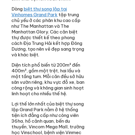
Dòng
biệt thự song lập tại
Vinhomes Grand Park
tập trung
chủ yếu ở các phân khu cao cấp
như The Manhattan và The
Manhattan Glory. Các căn biệt
thự được thiết kế theo phong
cách Địa Trung Hải kết hợp Đông
Dương, tạo nên vẻ đẹp sang trọng
và khác biệt.
Diện tích phổ biến từ 200m² đến
400m², gồm một trệt, hai lầu và
một tầng tum. Mỗi căn đều sở hữu
sân vườn riêng, khu vực đỗ xe, ban
công rộng và không gian sinh hoạt
linh hoạt cho nhiều thế hệ.
Lợi thế lớn nhất của biệt thự song
lập Grand Park nằm ở hệ thống
tiện ích đẳng cấp như công viên
36ha, hồ cảnh quan, bến du
thuyền, Vincom Mega Mall, trường
học Vinschool, bệnh viện Vinmec