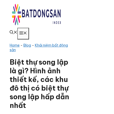
Chuyển
đến
nội
dung
Menu
Home
-
Blog
-
Khái niệm bất động
sản
Biệt thự song lập
là gì? Hình ảnh
thiết kế, các khu
đô thị có biệt thự
song lập hấp dẫn
nhất