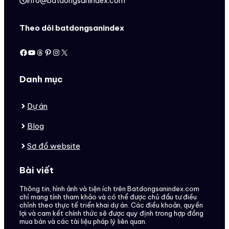
info@batdongsanindex.com
Theo dõi batdongsanindex
Facebook
Youtube
Threads
Pinterest
Instagram
X
Danh mục
Dự án
Blog
Sơ đồ website
Bài viết
Thông tin, hình ảnh và tiện ích trên Batdongsanindex.com
chỉ mang tính tham khảo và có thể được chủ đầu tư điều
chỉnh theo thực tế triển khai dự án. Các điều khoản, quyền
lợi và cam kết chính thức sẽ được quy định trong hợp đồng
mua bán và các tài liệu pháp lý liên quan.