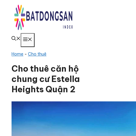
Chuyển
đến
nội
dung
Menu
Home
-
Cho thuê
Cho thuê căn hộ
chung cư Estella
Heights Quận 2