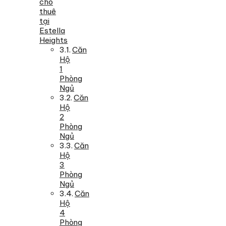
cho
thuê
tại
Estella
Heights
Căn
Hộ
1
Phòng
Ngủ
Căn
Hộ
2
Phòng
Ngủ
Căn
Hộ
3
Phòng
Ngủ
Căn
Hộ
4
Phòng