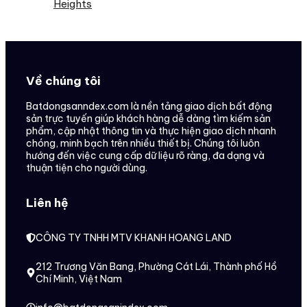
Heights
Về chúng tôi
Batdongsanndex.com là nền tảng giao dịch bất động
sản trực tuyến giúp khách hàng dễ dàng tìm kiếm sản
phẩm, cập nhật thông tin và thực hiện giao dịch nhanh
chóng, minh bạch trên nhiều thiết bị. Chúng tôi luôn
hướng đến việc cung cấp dữ liệu rõ ràng, đa dạng và
thuận tiện cho người dùng.
Liên hệ
CÔNG TY TNHH MTV KHANH HOANG LAND
212 Trương Văn Bang, Phường Cát Lái, Thành phố Hồ
Chí Minh, Việt Nam