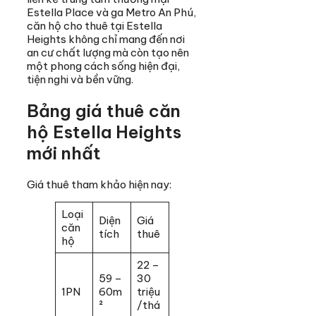
Estella Place và ga Metro An Phú,
căn hộ cho thuê tại Estella
Heights không chỉ mang đến nơi
an cư chất lượng mà còn tạo nên
một phong cách sống hiện đại,
tiện nghi và bền vững.
Bảng giá thuê căn
hộ Estella Heights
mới nhất
Giá thuê tham khảo hiện nay:
Loại
Diện
Giá
căn
tích
thuê
hộ
22 –
59 –
30
1PN
60m
triệu
²
/thá