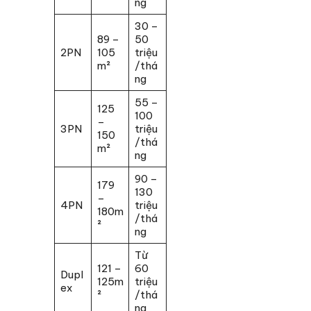
ng
30 –
89 –
50
2PN
105
triệu
m²
/thá
ng
55 –
125
100
–
3PN
triệu
150
/thá
m²
ng
90 –
179
130
–
4PN
triệu
180m
/thá
²
ng
Từ
121 –
60
Dupl
125m
triệu
ex
²
/thá
ng