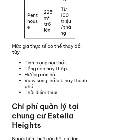
Từ
225
Pent
100
m²
hous
triệu
trở
e
/thá
lên
ng
Mức giá thực tế có thể thay đổi
tùy:
Tình trạng nội thất.
Tầng cao hay thấp.
Hướng căn hộ.
View sông, hồ bơi hay thành
phố.
Thời điểm thuê.
Chi phí quản lý tại
chung cư Estella
Heights
Ngoài tiền thuê căn hộ, cư dân