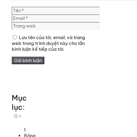
Tên
Email
Trang
web
Lưu tên của tôi, email, và trang
web trong trình duyệt này cho lần
bình luận kế tiếp của tôi.
Mục
lục:
Toggle Table of Content
Bảng