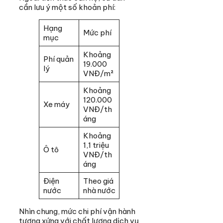
cần lưu ý một số khoản phí:
Hạng
Mức phí
mục
Khoảng
Phí quản
19.000
lý
VNĐ/m²
Khoảng
120.000
Xe máy
VNĐ/th
áng
Khoảng
1,1 triệu
Ô tô
VNĐ/th
áng
Điện
Theo giá
nước
nhà nước
Nhìn chung, mức chi phí vận hành
tương xứng với chất lượng dịch vụ