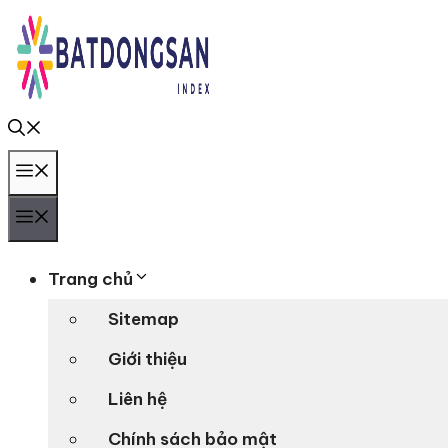
Chuyển
đến
nội
dung
Menu
Menu
Trang chủ
Sitemap
Giới thiệu
Liên hệ
Chính sách bảo mật