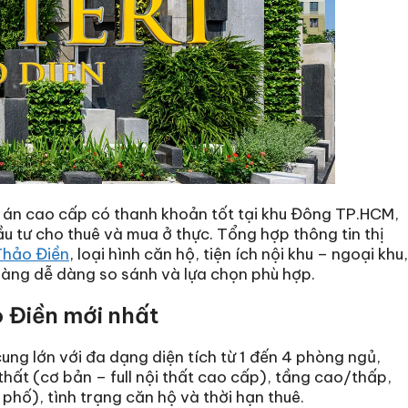
 án cao cấp có thanh khoản tốt tại khu Đông TP.HCM,
ầu tư cho thuê và mua ở thực. Tổng hợp thông tin thị
Thảo Điền
, loại hình căn hộ, tiện ích nội khu – ngoại khu,
h hàng dễ dàng so sánh và lựa chọn phù hợp.
 Điền mới nhất
cung lớn với đa dạng diện tích từ 1 đến 4 phòng ngủ,
hất (cơ bản – full nội thất cao cấp), tầng cao/thấp,
phố), tình trạng căn hộ và thời hạn thuê.