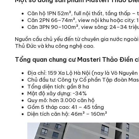
Căn hộ 1PN 52m², full nội thất, tầng thấp –
Căn 2PN 66–74m², view nội khu hoặc city: 
Căn 3PN 90–100m², view sông: 24–34 triệ
Nguồn cầu chủ yếu đến từ chuyên gia nước ngoài, 
Thủ Đức và khu công nghệ cao.
Tổng quan chung cư Masteri Thảo Điền c
Địa chỉ: 159 Xa Lộ Hà Nội (nay là Võ Nguyê
Chủ đầu tư: Công ty Cổ phần Tập đoàn Mas
Tổng diện tích: gần 8 ha
Mật độ xây dựng: ~34%
Quy mô: hơn 3.000 căn hộ
Gồm 5 tháp cao: 41 – 45 tầng
Diện tích căn hộ: 46m² – 160m²