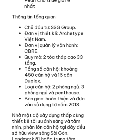
Pearl cho thuê giá rẻ
nhất
Thông tin tổng quan:
Chủ đầu tư: SSG Group.
Đơn vị thiết kế: Archetype
Việt Nam.
Đơn vị quản lý vận hành:
CBRE.
Quy mô: 2 tòa tháp cao 33
tầng.
Tổng số căn hộ: khoảng
450 căn hộ và 16 căn
Duplex.
Loại căn hộ: 2 phòng ngủ, 3
phòng ngủ và penthouse.
Bàn giao: hoàn thiện và đưa
vào sử dụng từ năm 2013.
Nhờ mật độ xây dựng thấp cùng
thiết kế tối ưu ánh sáng và tầm
nhìn, phần lớn căn hộ tại đây đều
sở hữu view sông Sài Gòn,
Landmark 81 hoặc trung tâm