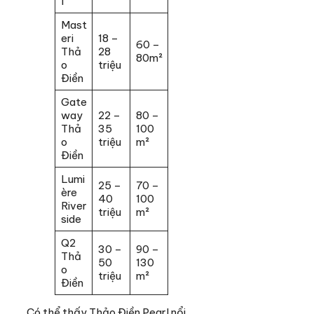
l
Mast
eri
18 –
60 –
Thả
28
80m²
o
triệu
Điền
Gate
way
22 –
80 –
Thả
35
100
o
triệu
m²
Điền
Lumi
25 –
70 –
ère
40
100
River
triệu
m²
side
Q2
30 –
90 –
Thả
50
130
o
triệu
m²
Điền
Có thể thấy Thảo Điền Pearl nổi