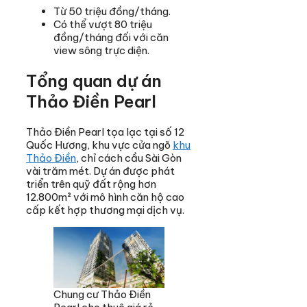
Từ 50 triệu đồng/tháng.
Có thể vượt 80 triệu
đồng/tháng đối với căn
view sông trực diện.
Tổng quan dự án
Thảo Điền Pearl
Thảo Điền Pearl tọa lạc tại số 12
Quốc Hương, khu vực cửa ngõ
khu
Thảo Điền
, chỉ cách cầu Sài Gòn
vài trăm mét. Dự án được phát
triển trên quỹ đất rộng hơn
12.800m² với mô hình căn hộ cao
cấp kết hợp thương mại dịch vụ.
Chung cư Thảo Điền