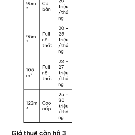
20
95m
Cơ
triệu
²
bản
/thá
ng
20 –
Full
25
95m
nội
triệu
²
thất
/thá
ng
23 –
Full
27
105
nội
triệu
m²
thất
/thá
ng
25 –
30
122m
Cao
triệu
²
cấp
/thá
ng
Giá thuê căn hộ 3