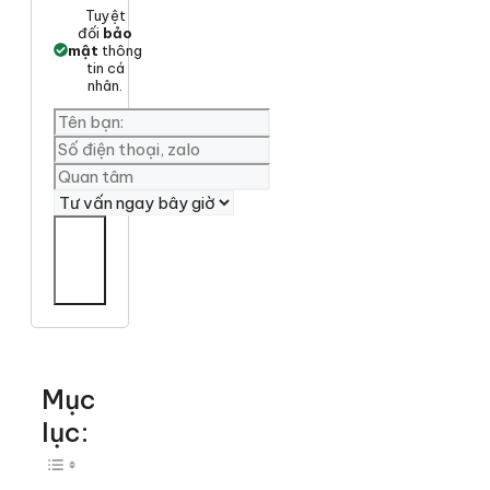
Tuyệt
đối
bảo
mật
thông
tin cá
nhân.
Yêu
cần
tư
vấn
Mục
lục:
Toggle Table of Content