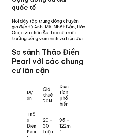
quốc tế
Nơi đây tập trung đông chuyên
gia đến từ Anh, Mỹ, Nhật Bản, Hàn
Quốc và châu Âu, tạo nên môi
trường sống văn minh và hiện đại.
So sánh Thảo Điền
Pearl với các chung
cư lân cận
Diện
Giá
Dự
tích
thuê
án
phổ
2PN
biến
Thả
o
20 –
95 –
Điền
30
122m
Pear
triệu
²