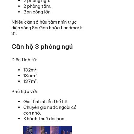
2 phòng ngủ.
2 phòng tắm.
Ban công lớn.
Nhiều căn sở hữu tầm nhìn trực
diện sông Sài Gòn hoặc Landmark
81.
Căn hộ 3 phòng ngủ
Diện tích từ:
132m².
135m².
137m².
Phù hợp với:
Gia đình nhiều thế hệ.
Chuyên gia nước ngoài có
con nhỏ.
Khách thuê dài hạn.