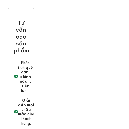
Tư
vấn
các
sản
phẩm
Phân
tích
quỹ
căn,
chính
sách,
tiện
ích
...
Giải
đáp mọi
thắc
mắc
của
khách
hàng.