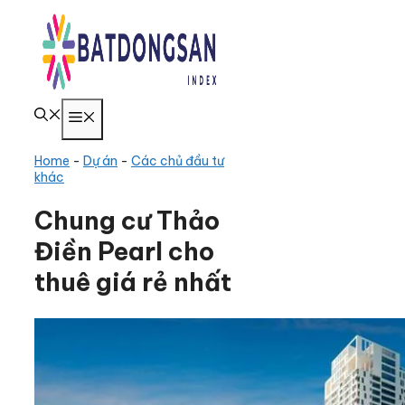
Chuyển
đến
nội
dung
Menu
Home
-
Dự án
-
Các chủ đầu tư
khác
Chung cư Thảo
Điền Pearl cho
thuê giá rẻ nhất