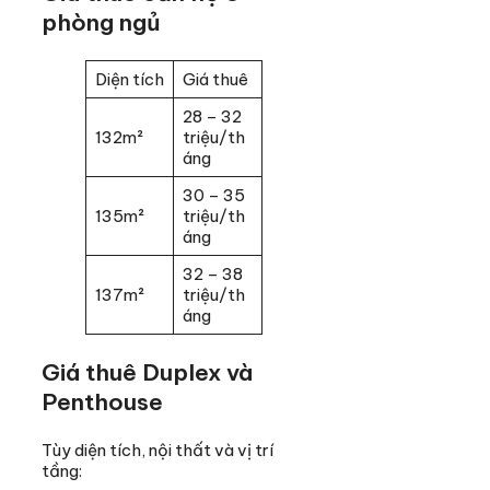
phòng ngủ
Diện tích
Giá thuê
28 – 32
132m²
triệu/th
áng
30 – 35
135m²
triệu/th
áng
32 – 38
137m²
triệu/th
áng
Giá thuê Duplex và
Penthouse
Tùy diện tích, nội thất và vị trí
tầng: