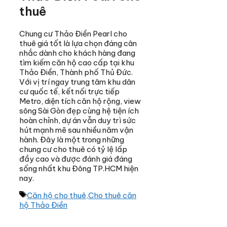
thuê
Chung cư Thảo Điền Pearl cho
thuê giá tốt là lựa chọn đáng cân
nhắc dành cho khách hàng đang
tìm kiếm căn hộ cao cấp tại khu
Thảo Điền, Thành phố Thủ Đức.
Với vị trí ngay trung tâm khu dân
cư quốc tế, kết nối trực tiếp
Metro, diện tích căn hộ rộng, view
sông Sài Gòn đẹp cùng hệ tiện ích
hoàn chỉnh, dự án vẫn duy trì sức
hút mạnh mẽ sau nhiều năm vận
hành. Đây là một trong những
chung cư cho thuê có tỷ lệ lấp
đầy cao và được đánh giá đáng
sống nhất khu Đông TP.HCM hiện
nay.
Thẻ
Căn hộ cho thuê
,
Cho thuê căn
hộ Thảo Điền