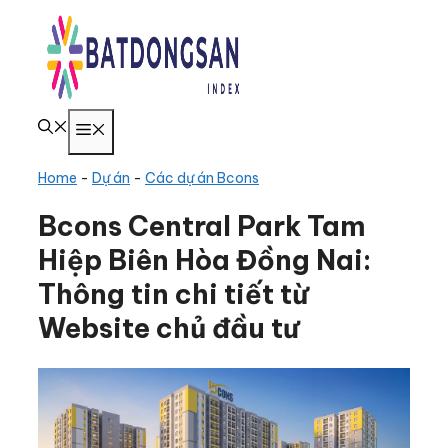
Chuyển
đến
nội
dung
Menu
Home
-
Dự án
-
Các dự án Bcons
Bcons Central Park Tam
Hiệp Biên Hòa Đồng Nai:
Thông tin chi tiết từ
Website chủ đầu tư