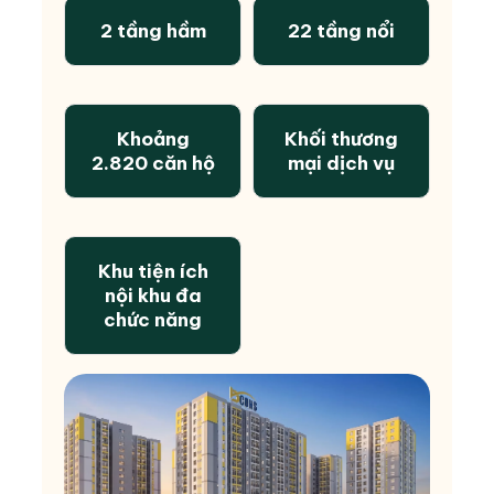
2 tầng hầm
22 tầng nổi
Khoảng
Khối thương
2.820 căn hộ
mại dịch vụ
Khu tiện ích
nội khu đa
chức năng