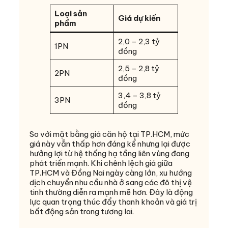
Loại sản
Giá dự kiến
phẩm
2,0 – 2,3 tỷ
1PN
đồng
2,5 – 2,8 tỷ
2PN
đồng
3,4 – 3,8 tỷ
3PN
đồng
So với mặt bằng giá căn hộ tại TP.HCM, mức
giá này vẫn thấp hơn đáng kể nhưng lại được
hưởng lợi từ hệ thống hạ tầng liên vùng đang
phát triển mạnh. Khi chênh lệch giá giữa
TP.HCM và Đồng Nai ngày càng lớn, xu hướng
dịch chuyển nhu cầu nhà ở sang các đô thị vệ
tinh thường diễn ra mạnh mẽ hơn. Đây là động
lực quan trọng thúc đẩy thanh khoản và giá trị
bất động sản trong tương lai.