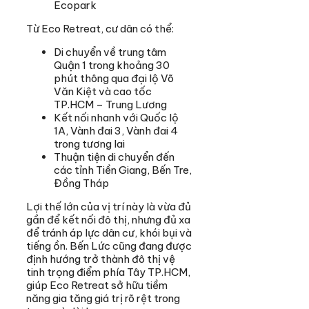
Ecopark
Từ Eco Retreat, cư dân có thể:
Di chuyển về trung tâm
Quận 1 trong khoảng 30
phút thông qua đại lộ Võ
Văn Kiệt và cao tốc
TP.HCM – Trung Lương
Kết nối nhanh với Quốc lộ
1A, Vành đai 3, Vành đai 4
trong tương lai
Thuận tiện di chuyển đến
các tỉnh Tiền Giang, Bến Tre,
Đồng Tháp
Lợi thế lớn của vị trí này là vừa đủ
gần để kết nối đô thị, nhưng đủ xa
để tránh áp lực dân cư, khói bụi và
tiếng ồn. Bến Lức cũng đang được
định hướng trở thành đô thị vệ
tinh trọng điểm phía Tây TP.HCM,
giúp Eco Retreat sở hữu tiềm
năng gia tăng giá trị rõ rệt trong