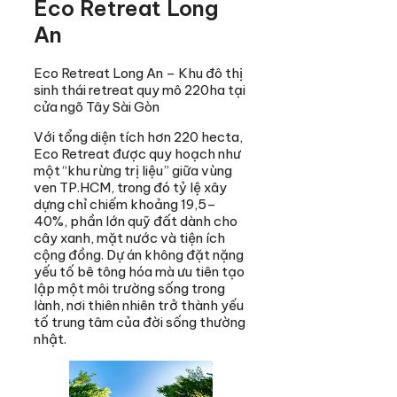
Eco Retreat Long
An
Eco Retreat Long An – Khu đô thị
sinh thái retreat quy mô 220ha tại
cửa ngõ Tây Sài Gòn
Với tổng diện tích hơn 220 hecta,
Eco Retreat được quy hoạch như
một “khu rừng trị liệu” giữa vùng
ven TP.HCM, trong đó tỷ lệ xây
dựng chỉ chiếm khoảng 19,5–
40%, phần lớn quỹ đất dành cho
cây xanh, mặt nước và tiện ích
cộng đồng. Dự án không đặt nặng
yếu tố bê tông hóa mà ưu tiên tạo
lập một môi trường sống trong
lành, nơi thiên nhiên trở thành yếu
tố trung tâm của đời sống thường
nhật.