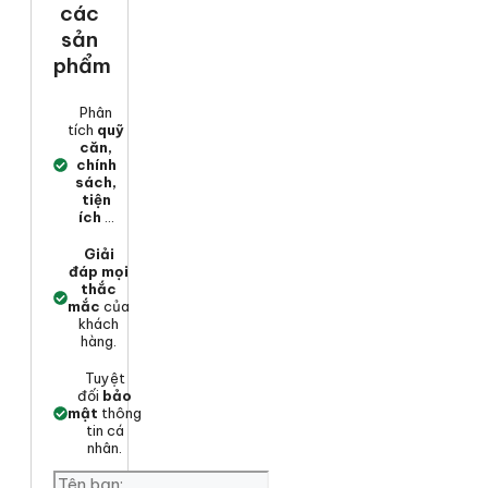
các
sản
phẩm
Phân
tích
quỹ
căn,
chính
sách,
tiện
ích
...
Giải
đáp mọi
thắc
mắc
của
khách
hàng.
Tuyệt
đối
bảo
mật
thông
tin cá
nhân.