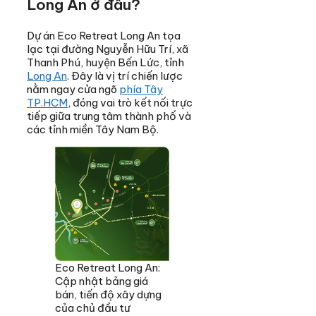
Long An ở đâu?
Dự án Eco Retreat Long An tọa
lạc tại đường Nguyễn Hữu Trí, xã
Thanh Phú, huyện Bến Lức, tỉnh
Long An
. Đây là vị trí chiến lược
nằm ngay cửa ngõ
phía Tây
TP.HCM
, đóng vai trò kết nối trực
tiếp giữa trung tâm thành phố và
các tỉnh miền Tây Nam Bộ.
Eco Retreat Long An:
Cập nhật bảng giá
bán, tiến độ xây dựng
của chủ đầu tư