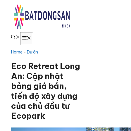
Chuyển
đến
nội
dung
Menu
Home
-
Dự án
Eco Retreat Long
An: Cập nhật
bảng giá bán,
tiến độ xây dựng
của chủ đầu tư
Ecopark