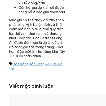
23 tỷ đồng/căn
Căn hộ: giá dự kiến sẽ được
công bố ở các giai đoạn sau
Mức giá có thể thay đổi tùy theo
phân khu, vị trí, diện tích và thời
điểm mở bán. Với lợi thế quỹ đất
lớn, hệ sinh thái xanh và thương
hiệu Ecopark, Eco Retreat Long
An được đánh giá là dự án có biên
độ tăng giá tốt trong trung – dài
hạn, đặc biệt khi hạ tầng khu Tây
TP.HCM hoàn thiện.
Thẻ
Bất động sản Long An
,
Khu đô
thị
Viết một bình luận
Bình
luận