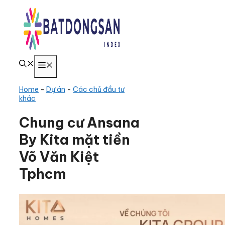
Chuyển
đến
nội
dung
Menu
Home
-
Dự án
-
Các chủ đầu tư
khác
Chung cư Ansana
By Kita mặt tiền
Võ Văn Kiệt
Tphcm