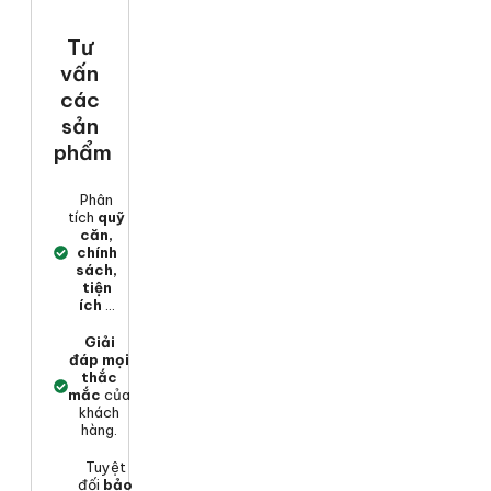
Tư
vấn
các
sản
phẩm
Phân
tích
quỹ
căn,
chính
sách,
tiện
ích
...
Giải
đáp mọi
thắc
mắc
của
khách
hàng.
Tuyệt
đối
bảo