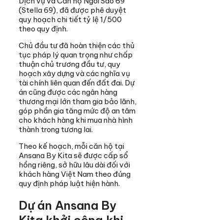
Dịch vụ và Căn hộ Ngôi Sao 69
(Stella 69), đã được phê duyệt
quy hoạch chi tiết tỷ lệ 1/500
theo quy định.
Chủ đầu tư đã hoàn thiện các thủ
tục pháp lý quan trọng như chấp
thuận chủ trương đầu tư, quy
hoạch xây dựng và các nghĩa vụ
tài chính liên quan đến đất đai. Dự
án cũng được các ngân hàng
thương mại lớn tham gia bảo lãnh,
góp phần gia tăng mức độ an tâm
cho khách hàng khi mua nhà hình
thành trong tương lai.
Theo kế hoạch, mỗi căn hộ tại
Ansana By Kita sẽ được cấp sổ
hồng riêng, sở hữu lâu dài đối với
khách hàng Việt Nam theo đúng
quy định pháp luật hiện hành.
Dự án Ansana By