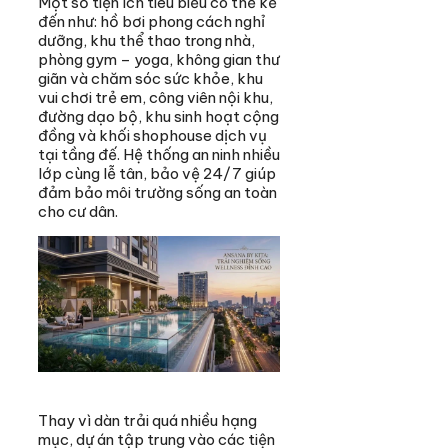
Một số tiện ích tiêu biểu có thể kể
đến như: hồ bơi phong cách nghỉ
dưỡng, khu thể thao trong nhà,
phòng gym – yoga, không gian thư
giãn và chăm sóc sức khỏe, khu
vui chơi trẻ em, công viên nội khu,
đường dạo bộ, khu sinh hoạt cộng
đồng và khối shophouse dịch vụ
tại tầng đế. Hệ thống an ninh nhiều
lớp cùng lễ tân, bảo vệ 24/7 giúp
đảm bảo môi trường sống an toàn
cho cư dân.
Thay vì dàn trải quá nhiều hạng
mục, dự án tập trung vào các tiện