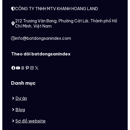
CÔNG TY TNHH MTV KHANH HOANG LAND
212 Trương Văn Bang, Phường Cát Lái, Thành phố Hồ
Chí Minh, Việt Nam
info@batdongsanindex.com
Theo dõi batdongsanindex
Facebook
Youtube
Threads
Pinterest
Instagram
X
Danh mục
Dự án
Blog
Sơ đồ website