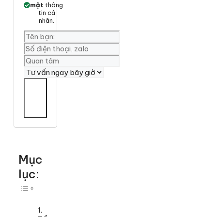
mật
thông
tin cá
nhân.
Yêu
cần
tư
vấn
Mục
lục:
Toggle Table of Content