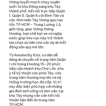
thông huyết mạch chạy xuyên
suốt từ khu Đông sang khu Tây
thành phố, kết nối trực tiếp Quận
1, Quận 5, Quận 6 với Bình Tân và
các tỉnh miền Tây thông qua cao
tốc TP.HCM – Trung Lương. Lộ
giới rộng, giao thông thông
thoáng, hạn chế kẹt xe và ngập
nước giúp khu vực này trở thành
lựa chọn ưu tiên cho các dự án bất
động sản quy mô lớn.
Từ Ansana By Kita, cư dân dễ
dàng di chuyển về trung tâm Quận
1 chỉ trong khoảng 15–20 phút,
tiếp cận nhanh khu Chợ Lớn, khu
y tế kỹ thuật cao phía Tây, các
trung tâm thương mại lớn và hệ
thống trường học đa cấp. Vị trí
này đặc biệt phù hợp với những
gia đình sinh sống và làm việc tại
khu Tây nhưng vẫn cần kết nối
thuận tiện đến lõi trung tâm
TP.HCM.