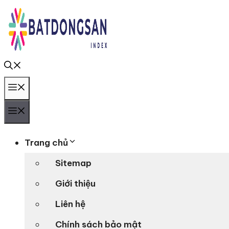
Chuyển
đến
nội
dung
Menu
Menu
Trang chủ
Sitemap
Giới thiệu
Liên hệ
Chính sách bảo mật