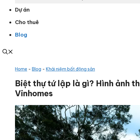
Dự án
Cho thuê
Blog
Home
-
Blog
-
Khái niệm bất động sản
Biệt thự tứ lập là gì? Hình ảnh t
Vinhomes