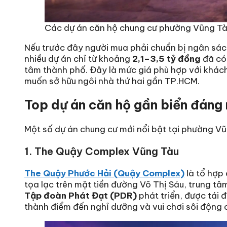
Các dự án căn hộ chung cư phường Vũng Tàu
Nếu trước đây người mua phải chuẩn bị ngân sách
nhiều dự án chỉ từ khoảng
2,1–3,5 tỷ đồng
đã có 
tâm thành phố. Đây là mức giá phù hợp với khách
muốn sở hữu ngôi nhà thứ hai gần TP.HCM.
Top dự án căn hộ gần biển đáng
Một số dự án chung cư mới nổi bật tại phường Vũ
1. The Quậy Complex Vũng Tàu
The Quậy Phước Hải (Quậy Complex)
là tổ hợp 
tọa lạc trên mặt tiền đường Võ Thị Sáu, trung tâm
Tập đoàn Phát Đạt (PDR)
phát triển, được tái đ
thành điểm đến nghỉ dưỡng và vui chơi sôi động 