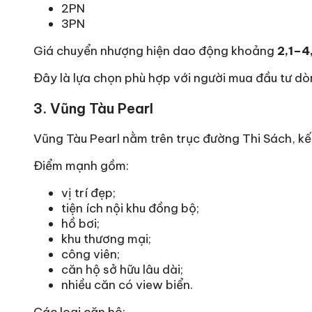
2PN
3PN
Giá chuyển nhượng hiện dao động khoảng
2,1–4
Đây là lựa chọn phù hợp với người mua đầu tư dò
3. Vũng Tàu Pearl
Vũng Tàu Pearl nằm trên trục đường Thi Sách, kế
Điểm mạnh gồm:
vị trí đẹp;
tiện ích nội khu đồng bộ;
hồ bơi;
khu thương mại;
công viên;
căn hộ sở hữu lâu dài;
nhiều căn có view biển.
Các loại căn hộ: