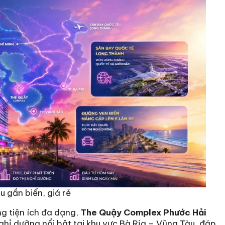
 gần biển, giá rẻ
ng tiện ích đa dạng,
The Quậy Complex Phước Hải
hỉ dưỡng nổi bật tại khu vực Bà Rịa – Vũng Tàu, đáp