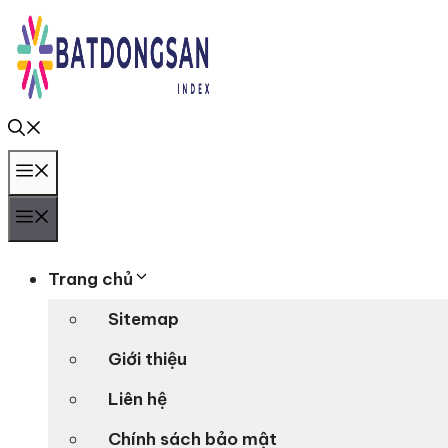
Chuyển
đến
nội
dung
Menu
Menu
Trang chủ
Sitemap
Giới thiệu
Liên hệ
Chính sách bảo mật