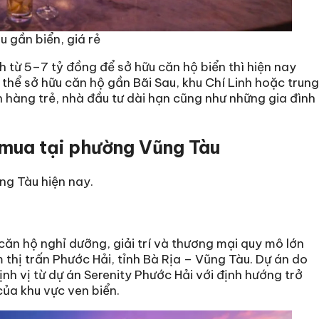
 gần biển, giá rẻ
 từ 5–7 tỷ đồng để sở hữu căn hộ biển thì hiện nay
thể sở hữu căn hộ gần Bãi Sau, khu Chí Linh hoặc trung
 hàng trẻ, nhà đầu tư dài hạn cũng như những gia đình
 mua tại phường Vũng Tàu
ng Tàu hiện nay.
căn hộ nghỉ dưỡng, giải trí và thương mại quy mô lớn
 thị trấn Phước Hải, tỉnh Bà Rịa – Vũng Tàu. Dự án do
ịnh vị từ dự án Serenity Phước Hải với định hướng trở
của khu vực ven biển.