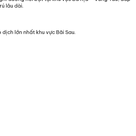
ú lâu dài.
dịch lớn nhất khu vực Bãi Sau.