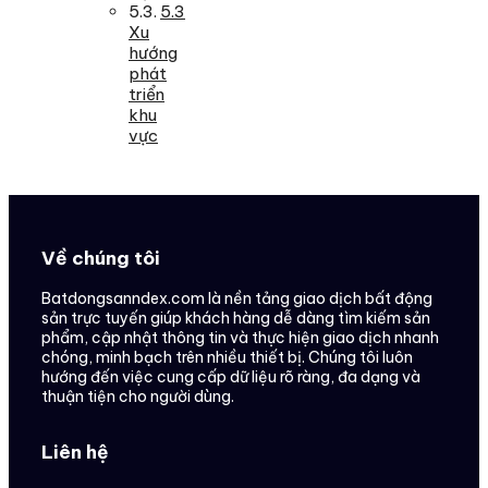
5.3
Xu
hướng
phát
triển
khu
vực
Về chúng tôi
Batdongsanndex.com là nền tảng giao dịch bất động
sản trực tuyến giúp khách hàng dễ dàng tìm kiếm sản
phẩm, cập nhật thông tin và thực hiện giao dịch nhanh
chóng, minh bạch trên nhiều thiết bị. Chúng tôi luôn
hướng đến việc cung cấp dữ liệu rõ ràng, đa dạng và
thuận tiện cho người dùng.
Liên hệ