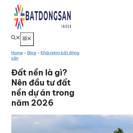
Chuyển
đến
nội
dung
Menu
Home
-
Blog
-
Khái niệm bất động
sản
Đất nền là gì?
Nên đầu tư đất
nền dự án trong
năm 2026