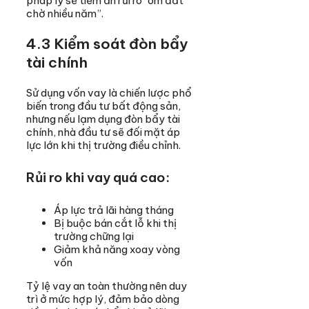
pháp lý sẽ tiềm ẩn rủi ro “ôm đất
chờ nhiều năm”.
4.3 Kiểm soát đòn bẩy
tài chính
Sử dụng vốn vay là chiến lược phổ
biến trong đầu tư bất động sản,
nhưng nếu lạm dụng đòn bẩy tài
chính, nhà đầu tư sẽ đối mặt áp
lực lớn khi thị trường điều chỉnh.
Rủi ro khi vay quá cao:
Áp lực trả lãi hàng tháng
Bị buộc bán cắt lỗ khi thị
trường chững lại
Giảm khả năng xoay vòng
vốn
Tỷ lệ vay an toàn thường nên duy
trì ở mức hợp lý, đảm bảo dòng