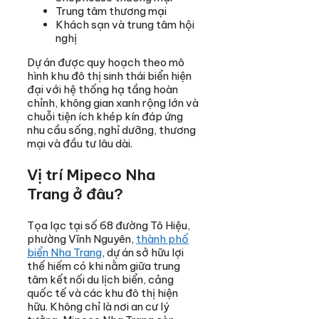
Trung tâm thương mại
Khách sạn và trung tâm hội
nghị
Dự án được quy hoạch theo mô
hình khu đô thị sinh thái biển hiện
đại với hệ thống hạ tầng hoàn
chỉnh, không gian xanh rộng lớn và
chuỗi tiện ích khép kín đáp ứng
nhu cầu sống, nghỉ dưỡng, thương
mại và đầu tư lâu dài.
Vị trí Mipeco Nha
Trang ở đâu?
Tọa lạc tại số 68 đường Tô Hiệu,
phường Vĩnh Nguyên,
thành phố
biển Nha Trang
, dự án sở hữu lợi
thế hiếm có khi nằm giữa trung
tâm kết nối du lịch biển, cảng
quốc tế và các khu đô thị hiện
hữu. Không chỉ là nơi an cư lý