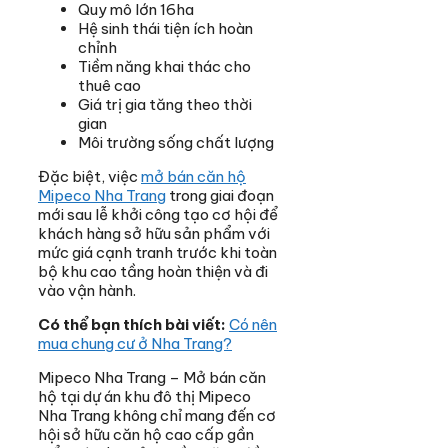
Quy mô lớn 16ha
Hệ sinh thái tiện ích hoàn
chỉnh
Tiềm năng khai thác cho
thuê cao
Giá trị gia tăng theo thời
gian
Môi trường sống chất lượng
Đặc biệt, việc
mở bán căn hộ
Mipeco Nha Trang
trong giai đoạn
mới sau lễ khởi công tạo cơ hội để
khách hàng sở hữu sản phẩm với
mức giá cạnh tranh trước khi toàn
bộ khu cao tầng hoàn thiện và đi
vào vận hành.
Có thể bạn thích bài viết:
Có nên
mua chung cư ở Nha Trang?
Mipeco Nha Trang – Mở bán căn
hộ tại dự án khu đô thị Mipeco
Nha Trang không chỉ mang đến cơ
hội sở hữu căn hộ cao cấp gần