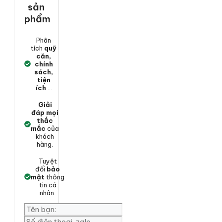
sản
phẩm
Phân
tích
quỹ
căn,
chính
sách,
tiện
ích
...
Giải
đáp mọi
thắc
mắc
của
khách
hàng.
Tuyệt
đối
bảo
mật
thông
tin cá
nhân.