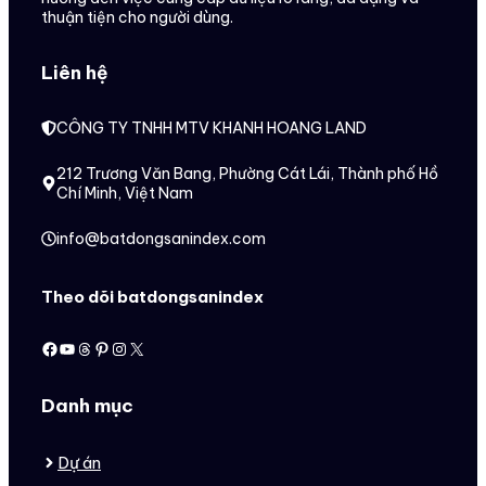
thuận tiện cho người dùng.
Liên hệ
CÔNG TY TNHH MTV KHANH HOANG LAND
212 Trương Văn Bang, Phường Cát Lái, Thành phố Hồ
Chí Minh, Việt Nam
info@batdongsanindex.com
Theo dõi batdongsanindex
Facebook
Youtube
Threads
Pinterest
Instagram
X
Danh mục
Dự án