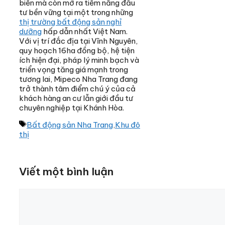
biển mà còn mở ra tiềm năng đầu
tư bền vững tại một trong những
thị trường bất động sản nghỉ
dưỡng
hấp dẫn nhất Việt Nam.
Với vị trí đắc địa tại Vĩnh Nguyên,
quy hoạch 16ha đồng bộ, hệ tiện
ích hiện đại, pháp lý minh bạch và
triển vọng tăng giá mạnh trong
tương lai, Mipeco Nha Trang đang
trở thành tâm điểm chú ý của cả
khách hàng an cư lẫn giới đầu tư
chuyên nghiệp tại Khánh Hòa.
Thẻ
Bất động sản Nha Trang
,
Khu đô
thị
Viết một bình luận
Bình
luận