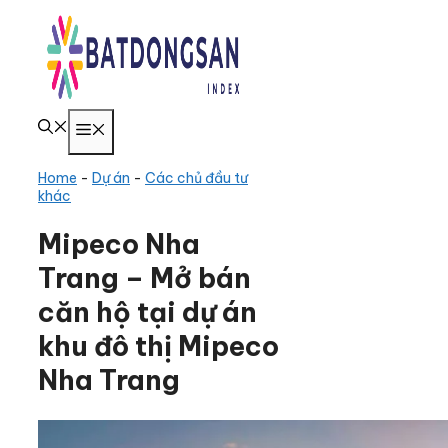
Chuyển
đến
nội
dung
Menu
Home
-
Dự án
-
Các chủ đầu tư
khác
Mipeco Nha
Trang – Mở bán
căn hộ tại dự án
khu đô thị Mipeco
Nha Trang