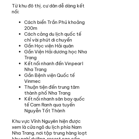
Từ khu đô thị, cư dân dễ dàng kết
nối:
Cách biển Trần Phú khoảng
200m
Cách cảng du lịch quốc tế
chỉ vài phút di chuyển
Gần Học viện Hải quân
Gần Viện Hải dương học Nha
Trang
Kết nối nhanh đến Vinpearl
Nha Trang
Gần Bệnh viện Quốc tế
Vinmec
Thuận tiện đến trung tâm
thành phố Nha Trang
Kết nối nhanh sân bay quốc
tế Cam Ranh qua tuyến
Nguyễn Tất Thành
Khu vực Vĩnh Nguyên hiện được
xem là cửa ngõ du lịch phía Nam
Nha Trang, nơi tập trung hàng loạt
khu nghỉ dưỡng, resort cao cấp,