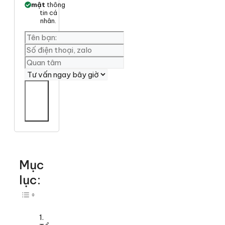
mật
thông
tin cá
nhân.
Yêu
cần
tư
vấn
Mục
lục:
Toggle Table of Content