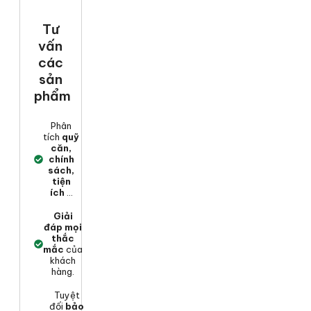
Tư
vấn
các
sản
phẩm
Phân
tích
quỹ
căn,
chính
sách,
tiện
ích
...
Giải
đáp mọi
thắc
mắc
của
khách
hàng.
Tuyệt
đối
bảo