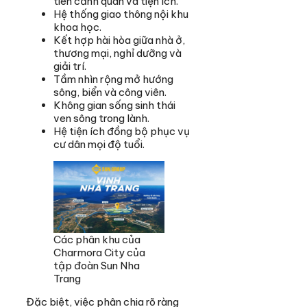
tiên cảnh quan và tiện ích.
Hệ thống giao thông nội khu
khoa học.
Kết hợp hài hòa giữa nhà ở,
thương mại, nghỉ dưỡng và
giải trí.
Tầm nhìn rộng mở hướng
sông, biển và công viên.
Không gian sống sinh thái
ven sông trong lành.
Hệ tiện ích đồng bộ phục vụ
cư dân mọi độ tuổi.
Các phân khu của
Charmora City của
tập đoàn Sun Nha
Trang
Đặc biệt, việc phân chia rõ ràng