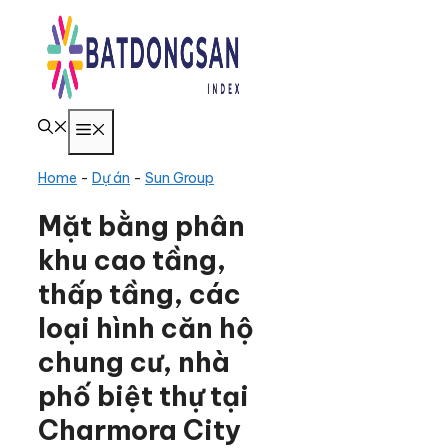
Chuyển
đến
nội
dung
Menu
Home
-
Dự án
-
Sun Group
Mặt bằng phân
khu cao tầng,
thấp tầng, các
loại hình căn hộ
chung cư, nhà
phố biệt thự tại
Charmora City