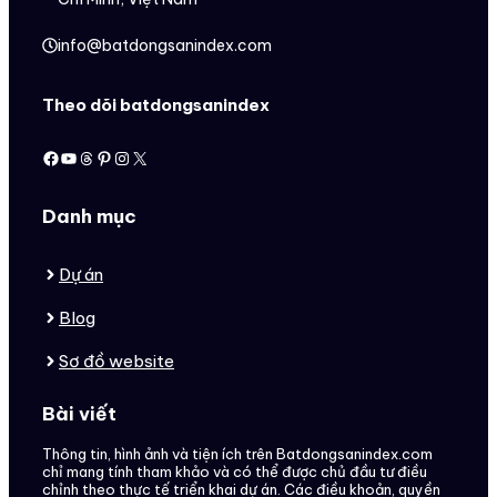
info@batdongsanindex.com
Theo dõi batdongsanindex
Facebook
Youtube
Threads
Pinterest
Instagram
X
Danh mục
Dự án
Blog
Sơ đồ website
Bài viết
Thông tin, hình ảnh và tiện ích trên Batdongsanindex.com
chỉ mang tính tham khảo và có thể được chủ đầu tư điều
chỉnh theo thực tế triển khai dự án. Các điều khoản, quyền