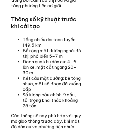
trong bối cảnh đô thị hóa và gia
tăng phương tiện cơ giới.
Thông số kỹ thuật trước
khi cải tạo
Tổng chiều dài toàn tuyến:
149,5 km
Bề rộng mặt đường ngoài đô
thị: phổ biến 5–7 m
Đoạn qua khu dân cư: 4–6
làn xe, mặt cắt ngang 20–
30 m
Kết cấu mặt đường: bê tông
nhựa, một số đoạn đã xuống
cấp
Số lượng cầu chính: 9 cầu,
tải trọng khai thác khoảng
25 tấn
Các thông số này phù hợp với quy
mô giao thông trước đây, khi mật
độ dân cư và phương tiện chưa