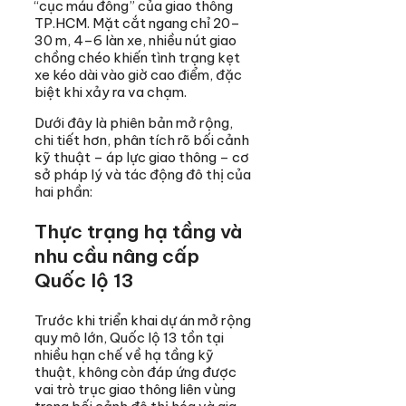
“cục máu đông” của giao thông
TP.HCM. Mặt cắt ngang chỉ 20–
30 m, 4–6 làn xe, nhiều nút giao
chồng chéo khiến tình trạng kẹt
xe kéo dài vào giờ cao điểm, đặc
biệt khi xảy ra va chạm.
Dưới đây là phiên bản mở rộng,
chi tiết hơn, phân tích rõ bối cảnh
kỹ thuật – áp lực giao thông – cơ
sở pháp lý và tác động đô thị của
hai phần:
Thực trạng hạ tầng và
nhu cầu nâng cấp
Quốc lộ 13
Trước khi triển khai dự án mở rộng
quy mô lớn, Quốc lộ 13 tồn tại
nhiều hạn chế về hạ tầng kỹ
thuật, không còn đáp ứng được
vai trò trục giao thông liên vùng