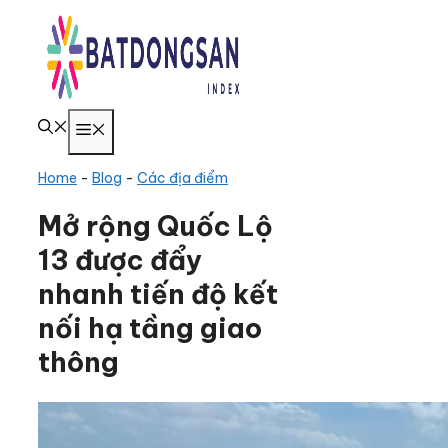
Chuyển
đến
nội
dung
Menu
Home
-
Blog
-
Các địa điểm
Mở rộng Quốc Lộ
13 được đẩy
nhanh tiến độ kết
nối hạ tầng giao
thông