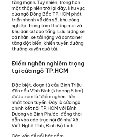
tăng mạnh. Tuy nhiên, trong hơn
một thập niên trở lại đây, khu vực
cửa ngõ Đông Bắc TP.HCM phát
triển nhanh về dân số, khu công
nghiệp, trung tâm thương mại và
khu dân cư cao tầng. Lưu lượng xe
cá nhân, xe tải nặng và container
tăng đột biến, khiến tuyến đường
thường xuyên quá tải.
Điểm nghẽn nghiêm trọng
tại cửa ngõ TP.HCM
Đặc biệt, đoạn từ cầu Bình Triệu
đến cầu Vĩnh Bình (khoảng 6 km)
được xem là “điểm nghẽn” lớn
nhất toàn tuyến. Đây là cửa ngõ
chính kết nối TP.HCM với Bình
Dương và Bình Phước, đồng thời
dẫn vào các trục nội đô như Xô
Viết Nghệ Tĩnh, Đinh Bộ Lĩnh.
Các vấn đề nổi bật gồm: