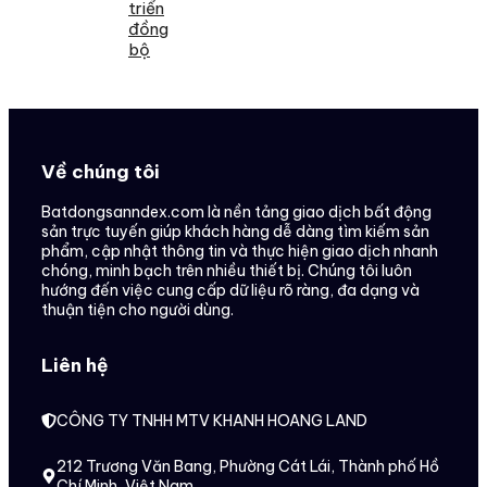
triển
đồng
bộ
Về chúng tôi
Batdongsanndex.com là nền tảng giao dịch bất động
sản trực tuyến giúp khách hàng dễ dàng tìm kiếm sản
phẩm, cập nhật thông tin và thực hiện giao dịch nhanh
chóng, minh bạch trên nhiều thiết bị. Chúng tôi luôn
hướng đến việc cung cấp dữ liệu rõ ràng, đa dạng và
thuận tiện cho người dùng.
Liên hệ
CÔNG TY TNHH MTV KHANH HOANG LAND
212 Trương Văn Bang, Phường Cát Lái, Thành phố Hồ
Chí Minh, Việt Nam