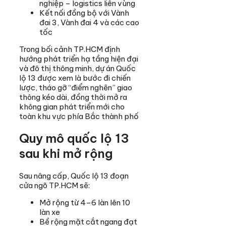
nghiệp – logistics liên vùng
Kết nối đồng bộ với Vành
đai 3, Vành đai 4 và các cao
tốc
Trong bối cảnh TP.HCM định
hướng phát triển hạ tầng hiện đại
và đô thị thông minh, dự án Quốc
lộ 13 được xem là bước đi chiến
lược, tháo gỡ “điểm nghẽn” giao
thông kéo dài, đồng thời mở ra
không gian phát triển mới cho
toàn khu vực phía Bắc thành phố
Quy mô quốc lộ 13
sau khi mở rộng
Sau nâng cấp, Quốc lộ 13 đoạn
cửa ngõ TP.HCM sẽ:
Mở rộng từ 4–6 làn lên 10
làn xe
Bề rộng mặt cắt ngang đạt