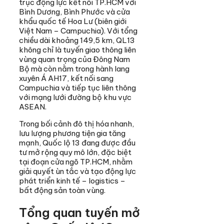
trục động lực kết nối TP.HCM với
Bình Dương, Bình Phước và cửa
khẩu quốc tế Hoa Lư (biên giới
Việt Nam – Campuchia). Với tổng
chiều dài khoảng 149,5 km, QL13
không chỉ là tuyến giao thông liên
vùng quan trọng của Đông Nam
Bộ mà còn nằm trong hành lang
xuyên Á AH17, kết nối sang
Campuchia và tiếp tục liên thông
với mạng lưới đường bộ khu vực
ASEAN.
Trong bối cảnh đô thị hóa nhanh,
lưu lượng phương tiện gia tăng
mạnh, Quốc lộ 13 đang được đầu
tư mở rộng quy mô lớn, đặc biệt
tại đoạn cửa ngõ TP.HCM, nhằm
giải quyết ùn tắc và tạo động lực
phát triển kinh tế – logistics –
bất động sản toàn vùng.
Tổng quan tuyến mở