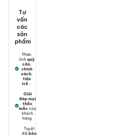
Tư
vấn
các
sản
phẩm
Phân
tích
quỹ
căn,
chính
sách,
tiện
ích
...
Giải
đáp mọi
thắc
mắc
của
khách
hàng.
Tuyệt
đối
bảo