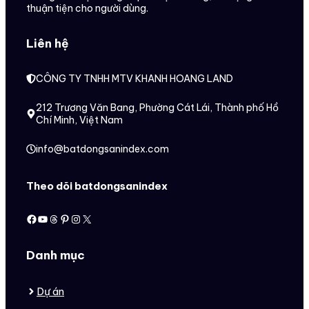
thuận tiện cho người dùng.
Liên hệ
CÔNG TY TNHH MTV KHANH HOANG LAND
212 Trương Văn Bang, Phường Cát Lái, Thành phố Hồ
Chí Minh, Việt Nam
info@batdongsanindex.com
Theo dõi batdongsanindex
Facebook
Youtube
Threads
Pinterest
Instagram
X
Danh mục
Dự án