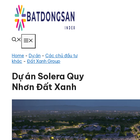
Chuyển
đến
nội
dung
Menu
Home
-
Dự án
-
Các chủ đầu tư
khác
-
Đất Xanh Group
Dự án Solera Quy
Nhơn Đất Xanh