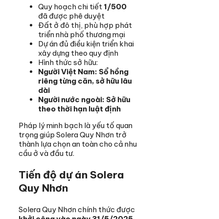
Quy hoạch chi tiết
1/500
đã được phê duyệt
Đất ở đô thị, phù hợp phát
triển nhà phố thương mại
Dự án đủ điều kiện triển khai
xây dựng theo quy định
Hình thức sở hữu:
Người Việt Nam: Sổ hồng
riêng từng căn, sở hữu lâu
dài
Người nước ngoài: Sở hữu
theo thời hạn luật định
Pháp lý minh bạch là yếu tố quan
trọng giúp Solera Quy Nhơn trở
thành lựa chọn an toàn cho cả nhu
cầu ở và đầu tư.
Tiến độ dự án Solera
Quy Nhơn
Solera Quy Nhơn chính thức được
khởi công vào ngày 31/5/2025
,