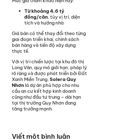
Mức giá tham khảo hiện nay:
Từ khoảng 4,6 tỷ
đồng/căn
, tùy vị trí, diện
tích và hướng nhà
Giá bán có thể thay đổi theo từng
giai đoạn triển khai, chính sách
bán hàng và tiến độ xây dựng
thực tế.
Với vị trí chiến lược tại khu đô thị
Long Vân, quy mô giới hạn, pháp lý
rõ ràng và được phát triển bởi Đất
Xanh Miền Trung,
Solera Quy
Nhơn
là dự án phù hợp cho nhu
cầu an cư kết hợp kinh doanh
cũng như đầu tư trung – dài hạn
tại thị trường Quy Nhơn đang
tăng trưởng mạnh.
Viết một bình luận