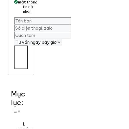
mật
thông
tin cá
nhân.
Yêu
cần
tư
vấn
Mục
lục:
Toggle Table of Content