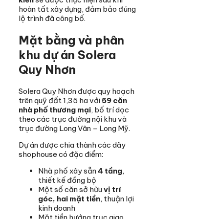
hoàn tất xây dựng, đảm bảo đúng
lộ trình đã công bố.
Mặt bằng và phân
khu dự án Solera
Quy Nhơn
Solera Quy Nhơn được quy hoạch
trên quỹ đất 1,35 ha với
59 căn
nhà phố thương mại
, bố trí dọc
theo các trục đường nội khu và
trục đường Long Vân – Long Mỹ.
Dự án được chia thành các dãy
shophouse có đặc điểm:
Nhà phố xây sẵn
4 tầng
,
thiết kế đồng bộ
Một số căn sở hữu
vị trí
góc, hai mặt tiền
, thuận lợi
kinh doanh
Mặt tiền hướng trục giao