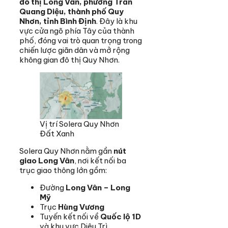
đô thị Long Vân, phường Trần
Quang Diệu, thành phố Quy
Nhơn, tỉnh Bình Định
. Đây là khu
vực cửa ngõ phía Tây của thành
phố, đóng vai trò quan trọng trong
chiến lược giãn dân và mở rộng
không gian đô thị Quy Nhơn.
Vị trí Solera Quy Nhơn
Đất Xanh
Solera Quy Nhơn nằm gần
nút
giao Long Vân
, nơi kết nối ba
trục giao thông lớn gồm:
Đường
Long Vân – Long
Mỹ
Trục
Hùng Vương
Tuyến kết nối về
Quốc lộ 1D
và khu vực Diêu Trì