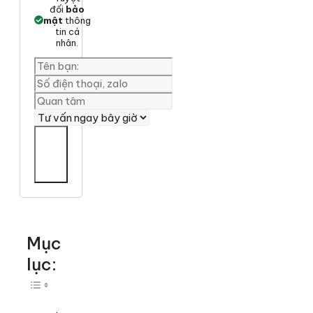
đối
bảo
mật
thông
tin cá
nhân.
Yêu
cần
tư
vấn
Mục
lục:
Toggle Table of Content