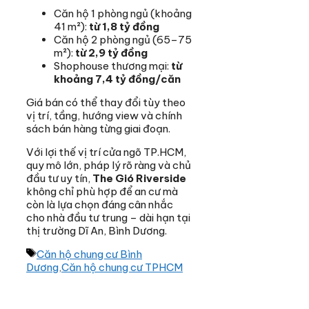
Căn hộ 1 phòng ngủ (khoảng
41 m²):
từ 1,8 tỷ đồng
Căn hộ 2 phòng ngủ (65–75
m²):
từ 2,9 tỷ đồng
Shophouse thương mại:
từ
khoảng 7,4 tỷ đồng/căn
Giá bán có thể thay đổi tùy theo
vị trí, tầng, hướng view và chính
sách bán hàng từng giai đoạn.
Với lợi thế vị trí cửa ngõ TP.HCM,
quy mô lớn, pháp lý rõ ràng và chủ
đầu tư uy tín,
The Gió Riverside
không chỉ phù hợp để an cư mà
còn là lựa chọn đáng cân nhắc
cho nhà đầu tư trung – dài hạn tại
thị trường Dĩ An, Bình Dương.
Thẻ
Căn hộ chung cư Bình
Dương
,
Căn hộ chung cư TPHCM