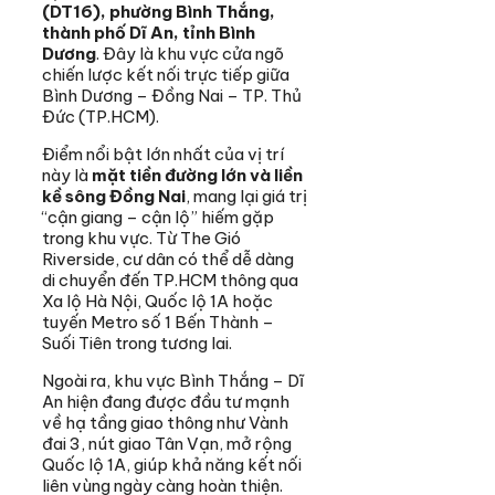
(DT16), phường Bình Thắng,
thành phố Dĩ An, tỉnh Bình
Dương
. Đây là khu vực cửa ngõ
chiến lược kết nối trực tiếp giữa
Bình Dương – Đồng Nai – TP. Thủ
Đức (TP.HCM).
Điểm nổi bật lớn nhất của vị trí
này là
mặt tiền đường lớn và liền
kề sông Đồng Nai
, mang lại giá trị
“cận giang – cận lộ” hiếm gặp
trong khu vực. Từ The Gió
Riverside, cư dân có thể dễ dàng
di chuyển đến TP.HCM thông qua
Xa lộ Hà Nội, Quốc lộ 1A hoặc
tuyến Metro số 1 Bến Thành –
Suối Tiên trong tương lai.
Ngoài ra, khu vực Bình Thắng – Dĩ
An hiện đang được đầu tư mạnh
về hạ tầng giao thông như Vành
đai 3, nút giao Tân Vạn, mở rộng
Quốc lộ 1A, giúp khả năng kết nối
liên vùng ngày càng hoàn thiện.