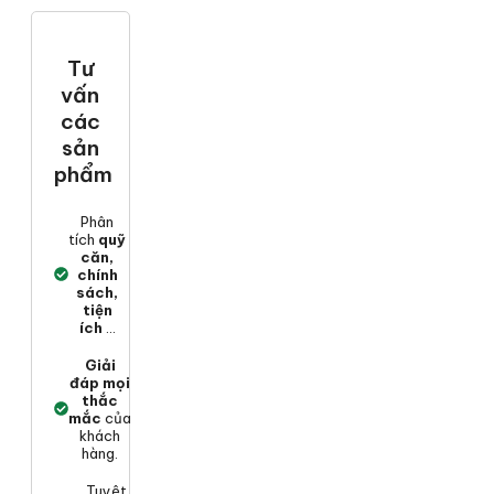
Tư
vấn
các
sản
phẩm
Phân
tích
quỹ
căn,
chính
sách,
tiện
ích
...
Giải
đáp mọi
thắc
mắc
của
khách
hàng.
Tuyệt