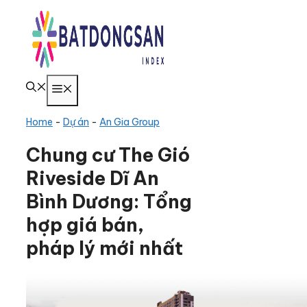
Chuyển
đến
nội
dung
Menu
Home
-
Dự án
-
An Gia Group
Chung cư The Gió
Riveside Dĩ An
Bình Dương: Tổng
hợp giá bán,
pháp lý mới nhất