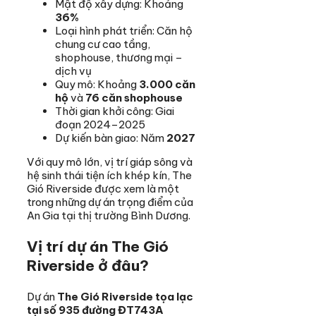
Mật độ xây dựng: Khoảng
36%
Loại hình phát triển: Căn hộ
chung cư cao tầng,
shophouse, thương mại –
dịch vụ
Quy mô: Khoảng
3.000 căn
hộ
và
76 căn shophouse
Thời gian khởi công: Giai
đoạn 2024–2025
Dự kiến bàn giao: Năm
2027
Với quy mô lớn, vị trí giáp sông và
hệ sinh thái tiện ích khép kín, The
Gió Riverside được xem là một
trong những dự án trọng điểm của
An Gia tại thị trường Bình Dương.
Vị trí dự án The Gió
Riverside ở đâu?
Dự án
The Gió Riverside tọa lạc
tại số 935 đường ĐT743A