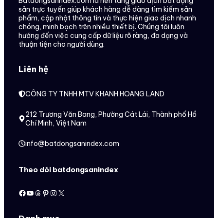
Batdongsanndex.com là nền tảng giao dịch bất động
sản trực tuyến giúp khách hàng dễ dàng tìm kiếm sản
phẩm, cập nhật thông tin và thực hiện giao dịch nhanh
chóng, minh bạch trên nhiều thiết bị. Chúng tôi luôn
hướng đến việc cung cấp dữ liệu rõ ràng, đa dạng và
thuận tiện cho người dùng.
Liên hệ
CÔNG TY TNHH MTV KHANH HOANG LAND
212 Trương Văn Bang, Phường Cát Lái, Thành phố Hồ
Chí Minh, Việt Nam
info@batdongsanindex.com
Theo dõi batdongsanindex
Facebook
Youtube
Threads
Pinterest
Instagram
X