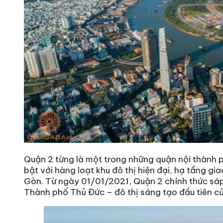
Quận 2 từng là một trong những quận nội thành p
bật với hàng loạt khu đô thị hiện đại, hạ tầng gi
Gòn. Từ ngày 01/01/2021, Quận 2 chính thức sá
Thành phố Thủ Đức – đô thị sáng tạo đầu tiên c