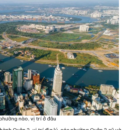
phường nào, vị trí ở đâu
 thành Quận 2, vị trí địa lý, các phường Quận 2 cũ và