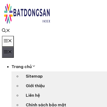
Chuyển
đến
nội
dung
Menu
Menu
Trang chủ
Sitemap
Giới thiệu
Liên hệ
Chính sách bảo mật