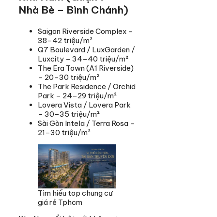
Nhà Bè – Bình Chánh)
Saigon Riverside Complex –
38–42 triệu/m²
Q7 Boulevard / LuxGarden /
Luxcity – 34–40 triệu/m²
The Era Town (A1 Riverside)
– 20–30 triệu/m²
The Park Residence / Orchid
Park – 24–29 triệu/m²
Lovera Vista / Lovera Park
– 30–35 triệu/m²
Sài Gòn Intela / Terra Rosa –
21–30 triệu/m²
Tìm hiểu top chung cư
giá rẻ Tphcm