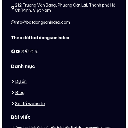
212 Trương Văn Bang, Phường Cát Lái, Thành phố Hồ
Chí Minh, Việt Nam
info@batdongsanindex.com
Theo dõi batdongsanindex
Facebook
Youtube
Threads
Pinterest
Instagram
X
Danh mục
Dự án
Blog
Sơ đồ website
Bài viết
Thông tin, hình ảnh và tiện ích trên Batdongsanindex.com