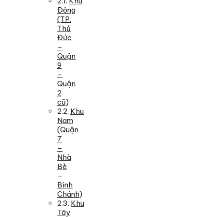
Khu
Đông
(TP.
Thủ
Đức
–
Quận
9
–
Quận
2
cũ)
Khu
Nam
(Quận
7
–
Nhà
Bè
–
Bình
Chánh)
Khu
Tây