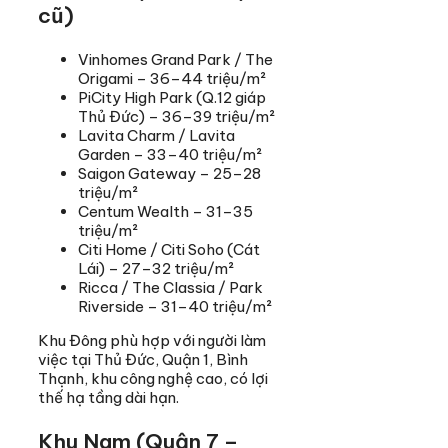
cũ)
Vinhomes Grand Park / The
Origami – 36–44 triệu/m²
PiCity High Park (Q.12 giáp
Thủ Đức) – 36–39 triệu/m²
Lavita Charm / Lavita
Garden – 33–40 triệu/m²
Saigon Gateway – 25–28
triệu/m²
Centum Wealth – 31–35
triệu/m²
Citi Home / Citi Soho (Cát
Lái) – 27–32 triệu/m²
Ricca / The Classia / Park
Riverside – 31–40 triệu/m²
Khu Đông phù hợp với người làm
việc tại Thủ Đức, Quận 1, Bình
Thạnh, khu công nghệ cao, có lợi
thế hạ tầng dài hạn.
Khu Nam (Quận 7 –