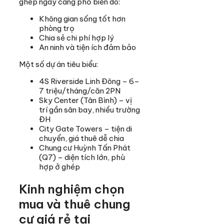
ghép ngày càng phổ biến do:
Không gian sống tốt hơn
phòng trọ
Chia sẻ chi phí hợp lý
An ninh và tiện ích đảm bảo
Một số dự án tiêu biểu:
4S Riverside Linh Đông – 6–
7 triệu/tháng/căn 2PN
Sky Center (Tân Bình) – vị
trí gần sân bay, nhiều trường
ĐH
City Gate Towers – tiện di
chuyển, giá thuê dễ chia
Chung cư Huỳnh Tấn Phát
(Q7) – diện tích lớn, phù
hợp ở ghép
Kinh nghiệm chọn
mua và thuê chung
cư giá rẻ tại