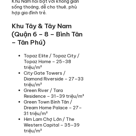
Khu Nam nổi bật với không gian
sống thoáng, dễ cho thuê, phù
hợp gia đình trẻ.
Khu Tây & Tây Nam
(Quận 6 – 8 – Bình Tân
– Tân Phú)
Topaz Elite / Topaz City /
Topaz Home – 25–38
triệu/m²
City Gate Towers /
Diamond Riverside – 27–33
triệu/m²
Green River / Tara
Residence – 31–39 triệu/m²
Green Town Bình Tân /
Dream Home Palace – 27–
31 triệu/m²
Him Lam Chợ Lớn / The
Western Capital – 35–39
triệu/m²