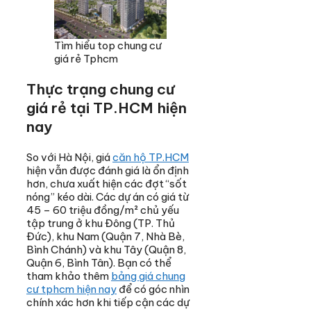
Tìm hiểu top chung cư
giá rẻ Tphcm
Thực trạng chung cư
giá rẻ tại TP.HCM hiện
nay
So với Hà Nội, giá
căn hộ TP.HCM
hiện vẫn được đánh giá là ổn định
hơn, chưa xuất hiện các đợt “sốt
nóng” kéo dài. Các dự án có giá từ
45 – 60 triệu đồng/m² chủ yếu
tập trung ở khu Đông (TP. Thủ
Đức), khu Nam (Quận 7, Nhà Bè,
Bình Chánh) và khu Tây (Quận 8,
Quận 6, Bình Tân). Bạn có thể
tham khảo thêm
bảng giá chung
cư tphcm hiện nay
để có góc nhìn
chính xác hơn khi tiếp cận các dự