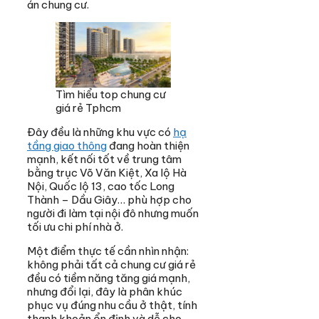
án chung cư.
Tìm hiểu top chung cư
giá rẻ Tphcm
Đây đều là những khu vực có
hạ
tầng giao thông
đang hoàn thiện
mạnh, kết nối tốt về trung tâm
bằng trục Võ Văn Kiệt, Xa lộ Hà
Nội, Quốc lộ 13, cao tốc Long
Thành – Dầu Giây… phù hợp cho
người đi làm tại nội đô nhưng muốn
tối ưu chi phí nhà ở.
Một điểm thực tế cần nhìn nhận:
không phải tất cả chung cư giá rẻ
đều có tiềm năng tăng giá mạnh,
nhưng đổi lại, đây là phân khúc
phục vụ đúng nhu cầu ở thật, tính
thanh khoản ổn định và dễ cho