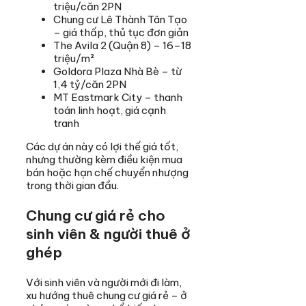
triệu/căn 2PN
Chung cư Lê Thành Tân Tạo
– giá thấp, thủ tục đơn giản
The Avila 2 (Quận 8) – 16–18
triệu/m²
Goldora Plaza Nhà Bè – từ
1,4 tỷ/căn 2PN
MT Eastmark City – thanh
toán linh hoạt, giá cạnh
tranh
Các dự án này có lợi thế giá tốt,
nhưng thường kèm điều kiện mua
bán hoặc hạn chế chuyển nhượng
trong thời gian đầu.
Chung cư giá rẻ cho
sinh viên & người thuê ở
ghép
Với sinh viên và người mới đi làm,
xu hướng thuê chung cư giá rẻ – ở