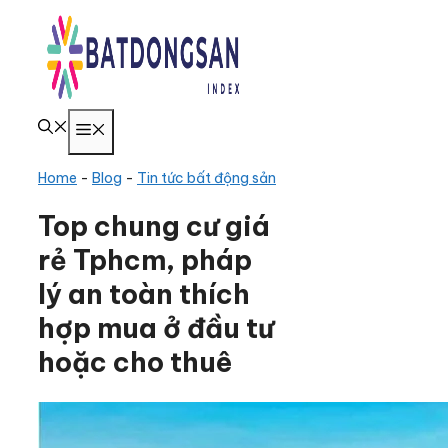
Chuyển
đến
nội
dung
Menu
Home
-
Blog
-
Tin tức bất động sản
Top chung cư giá
rẻ Tphcm, pháp
lý an toàn thích
hợp mua ở đầu tư
hoặc cho thuê