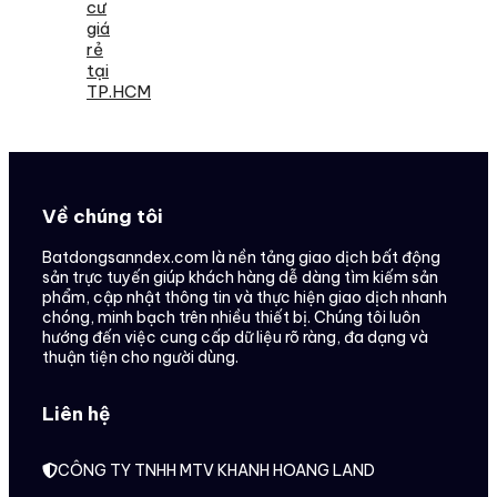
cư
giá
rẻ
tại
TP.HCM
Về chúng tôi
Batdongsanndex.com là nền tảng giao dịch bất động
sản trực tuyến giúp khách hàng dễ dàng tìm kiếm sản
phẩm, cập nhật thông tin và thực hiện giao dịch nhanh
chóng, minh bạch trên nhiều thiết bị. Chúng tôi luôn
hướng đến việc cung cấp dữ liệu rõ ràng, đa dạng và
thuận tiện cho người dùng.
Liên hệ
CÔNG TY TNHH MTV KHANH HOANG LAND