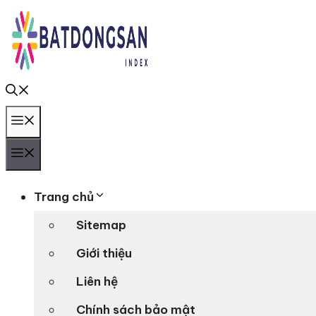
Chuyển
đến
nội
dung
Menu
Menu
Trang chủ
Sitemap
Giới thiệu
Liên hệ
Chính sách bảo mật