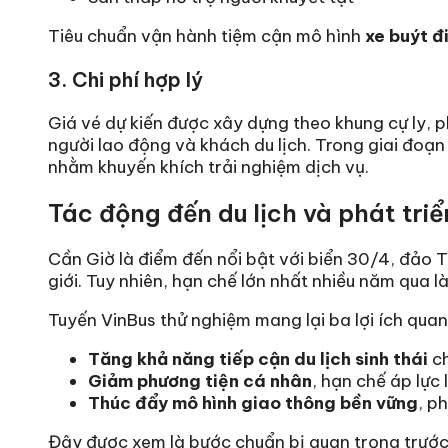
Tiêu chuẩn vận hành tiệm cận mô hình
xe buýt đ
3. Chi phí hợp lý
Giá vé dự kiến được xây dựng theo khung cự ly, p
người lao động và khách du lịch. Trong giai đoạn
nhằm khuyến khích trải nghiệm dịch vụ.
Tác động đến du lịch và phát tri
Cần Giờ là điểm đến nổi bật với biển 30/4, đảo 
giới. Tuy nhiên, hạn chế lớn nhất nhiều năm qua l
Tuyến VinBus thử nghiệm mang lại ba lợi ích quan
Tăng khả năng tiếp cận du lịch sinh thái
ch
Giảm phương tiện cá nhân
, hạn chế áp lực
Thúc đẩy mô hình giao thông bền vững
, p
Đây được xem là bước chuẩn bị quan trọng trước 