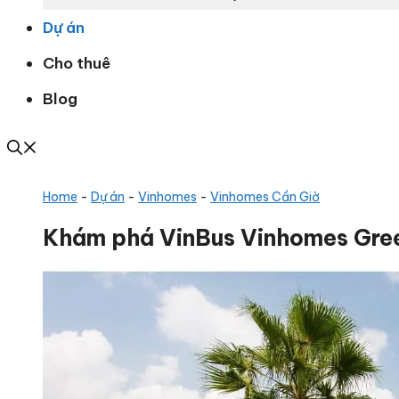
Dự án
Cho thuê
Blog
Home
-
Dự án
-
Vinhomes
-
Vinhomes Cần Giờ
Khám phá VinBus Vinhomes Gree