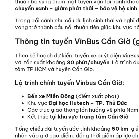
thuần bổ sung thêm một tuyến vận tải hành khá
chuyển xanh – giảm phát thải – bảo vệ hệ sinh
Trong bối cảnh nhu cầu du lịch sinh thái và nghỉ
vọng trở thành cầu nối thuận tiện giữa khu vực n
Thông tin tuyến VinBus Cần Giờ (
Theo kế hoạch dự kiến, tuyến xe buýt điện VinBu
với tần suất khoảng
30 phút/chuyến
. Lộ trình 
tâm TP.HCM và huyện Cần Giờ.
Lộ trình chính tuyến Vinbus Cần Giờ:
Bến xe Miền Đông
(điểm xuất phát)
Khu vực
Đại học Hutech – TP. Thủ Đức
Các trục giao thông lớn hướng về phía Nam
Kết thúc tại
khu vực trung tâm Cần Giờ
Tổng chiều dài tuyến ước tính khoảng
50 km
, gi
nhân vào giờ cao điểm, đồng thời giảm áp lực c