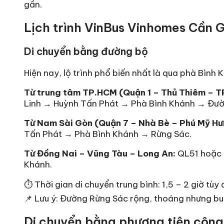
gần.
Lịch trình VinBus Vinhomes Cần Gi
Di chuyển bằng đường bộ
Hiện nay, lộ trình phổ biến nhất là qua phà Bình
Từ trung tâm TP.HCM (Quận 1 – Thủ Thiêm – T
Linh → Huỳnh Tấn Phát → Phà Bình Khánh → Đư
Từ Nam Sài Gòn (Quận 7 – Nhà Bè – Phú Mỹ Hư
Tấn Phát → Phà Bình Khánh → Rừng Sác.
Từ Đồng Nai – Vũng Tàu – Long An:
QL51 hoặc 
Khánh.
⏱ Thời gian di chuyển trung bình: 1,5 – 2 giờ tùy
📌 Lưu ý: Đường Rừng Sác rộng, thoáng nhưng buổi
Di chuyển bằng phương tiện công