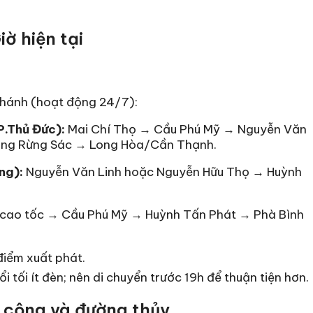
ờ hiện tại
 Khánh (hoạt động 24/7):
P.Thủ Đức):
Mai Chí Thọ → Cầu Phú Mỹ → Nguyễn Văn
ờng Rừng Sác → Long Hòa/Cần Thạnh.
ng):
Nguyễn Văn Linh hoặc Nguyễn Hữu Thọ → Huỳnh
cao tốc → Cầu Phú Mỹ → Huỳnh Tấn Phát → Phà Bình
 điểm xuất phát.
 tối ít đèn; nên di chuyển trước 19h để thuận tiện hơn.
 cộng và đường thủy