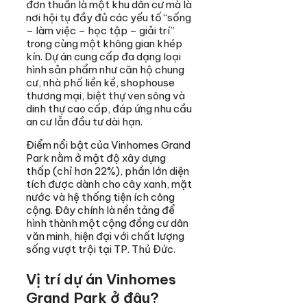
đơn thuần là một khu dân cư mà là
nơi hội tụ đầy đủ các yếu tố “sống
– làm việc – học tập – giải trí”
trong cùng một không gian khép
kín. Dự án cung cấp đa dạng loại
hình sản phẩm như căn hộ chung
cư, nhà phố liền kề, shophouse
thương mại, biệt thự ven sông và
dinh thự cao cấp, đáp ứng nhu cầu
an cư lẫn đầu tư dài hạn.
Điểm nổi bật của Vinhomes Grand
Park nằm ở mật độ xây dựng
thấp (chỉ hơn 22%), phần lớn diện
tích được dành cho cây xanh, mặt
nước và hệ thống tiện ích công
cộng. Đây chính là nền tảng để
hình thành một cộng đồng cư dân
văn minh, hiện đại với chất lượng
sống vượt trội tại TP. Thủ Đức.
Vị trí dự án Vinhomes
Grand Park ở đâu?