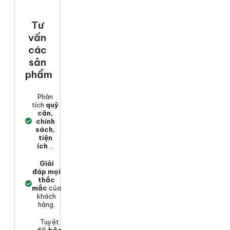
Tư
vấn
các
sản
phẩm
Phân
tích
quỹ
căn,
chính
sách,
tiện
ích
...
Giải
đáp mọi
thắc
mắc
của
khách
hàng.
Tuyệt
đối
bảo