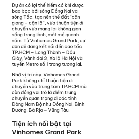
Dự án có lợi thế hiếm có khi được
bao bọc bởi sông Đồng Nai và
sông Tắc, tạo nên thế đất “cận
giang – cận lộ”, vừa thuận tiện di
chuyển vừa mang lại không gian
sống trong lành, mát mẻ quanh
năm. Từ Vinhomes Grand Park, cư
dân dễ dàng kết nối đến cao tốc
TP.HCM – Long Thành – Dầu
Giây, Vành đai 3, Xa lộ Hà Nội và
tuyến Metro số 1 trong tương lai.
Nhờ vị trí này, Vinhomes Grand
Park không chỉ thuận tiện di
chuyển vào trung tâm TP.HCM mà
còn đóng vai trò là điểm trung
chuyển quan trọng đi các tỉnh
Đông Nam Bộ như Đồng Nai, Bình
Dương, Bà Rịa – Vũng Tàu.
Tiện ích nổi bật tại
Vinhomes Grand Park