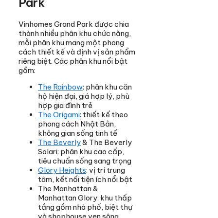
Park
Vinhomes Grand Park được chia
thành nhiều phân khu chức năng,
mỗi phân khu mang một phong
cách thiết kế và định vị sản phẩm
riêng biệt. Các phân khu nổi bật
gồm:
The Rainbow
: phân khu căn
hộ hiện đại, giá hợp lý, phù
hợp gia đình trẻ
The Origami
: thiết kế theo
phong cách Nhật Bản,
không gian sống tinh tế
The Beverly
& The Beverly
Solari: phân khu cao cấp,
tiêu chuẩn sống sang trọng
Glory Heights
: vị trí trung
tâm, kết nối tiện ích nổi bật
The Manhattan &
Manhattan Glory: khu thấp
tầng gồm nhà phố, biệt thự
và shophouse ven sông