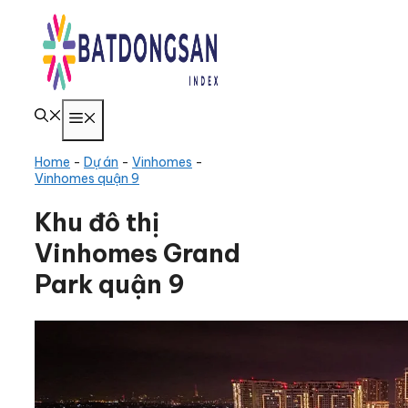
Chuyển
đến
nội
dung
Menu
Home
-
Dự án
-
Vinhomes
-
Vinhomes quận 9
Khu đô thị
Vinhomes Grand
Park quận 9