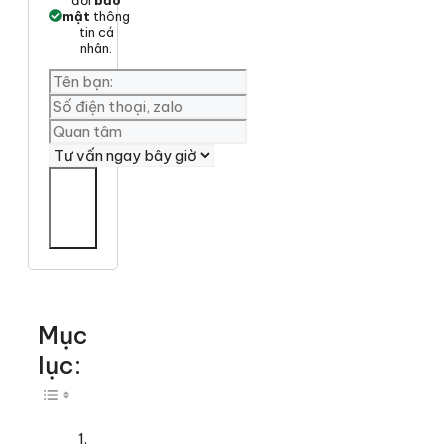
mật
thông
tin cá
nhân.
Yêu
cần
tư
vấn
Mục
lục:
Toggle Table of Content