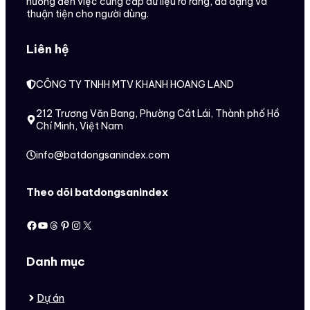
hướng đến việc cung cấp dữ liệu rõ ràng, đa dạng và
thuận tiện cho người dùng.
Liên hệ
CÔNG TY TNHH MTV KHANH HOANG LAND
212 Trương Văn Bang, Phường Cát Lái, Thành phố Hồ
Chí Minh, Việt Nam
info@batdongsanindex.com
Theo dõi batdongsanindex
Facebook
Youtube
Threads
Pinterest
Instagram
X
Danh mục
Dự án