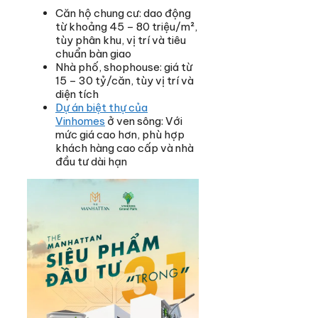
Căn hộ chung cư: dao động
từ khoảng 45 – 80 triệu/m²,
tùy phân khu, vị trí và tiêu
chuẩn bàn giao
Nhà phố, shophouse: giá từ
15 – 30 tỷ/căn, tùy vị trí và
diện tích
Dự án biệt thự của
Vinhomes
ở ven sông: Với
mức giá cao hơn, phù hợp
khách hàng cao cấp và nhà
đầu tư dài hạn