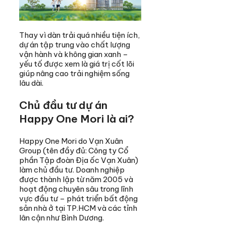
Thay vì dàn trải quá nhiều tiện ích,
dự án tập trung vào chất lượng
vận hành và không gian xanh –
yếu tố được xem là giá trị cốt lõi
giúp nâng cao trải nghiệm sống
lâu dài.
Chủ đầu tư dự án
Happy One Mori là ai?
Happy One Mori do Vạn Xuân
Group (tên đầy đủ: Công ty Cổ
phần Tập đoàn Địa ốc Vạn Xuân)
làm chủ đầu tư. Doanh nghiệp
được thành lập từ năm 2005 và
hoạt động chuyên sâu trong lĩnh
vực đầu tư – phát triển bất động
sản nhà ở tại TP.HCM và các tỉnh
lân cận như Bình Dương.