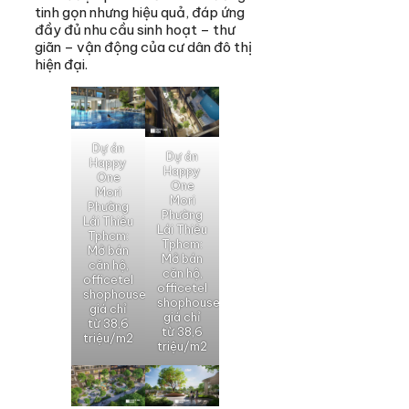
tinh gọn nhưng hiệu quả, đáp ứng
đầy đủ nhu cầu sinh hoạt – thư
giãn – vận động của cư dân đô thị
hiện đại.
Dự án
Dự án
Happy
Happy
One
One
Mori
Mori
Phường
Phường
Lái Thiêu
Lái Thiêu
Tphcm:
Tphcm:
Mở bán
Mở bán
căn hộ,
căn hộ,
officetel
officetel
shophouse
shophouse
giá chỉ
giá chỉ
từ 38,6
từ 38,6
triệu/m2
triệu/m2