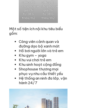
officetel
officetel
shophouse
shophouse
giá chỉ
giá chỉ
từ 38,6
từ 38,6
triệu/m2
triệu/m2
Một số tiện ích nội khu tiêu biểu
gồm:
Công viên cảnh quan và
đường dạo bộ xanh mát
Hồ bơi người lớn và trẻ em
Khu gym – yoga
Khu vui chơi trẻ em
Khu sinh hoạt cộng đồng
Shophouse thương mại
phục vụ nhu cầu thiết yếu
Hệ thống an ninh đa lớp, vận
hành 24/7