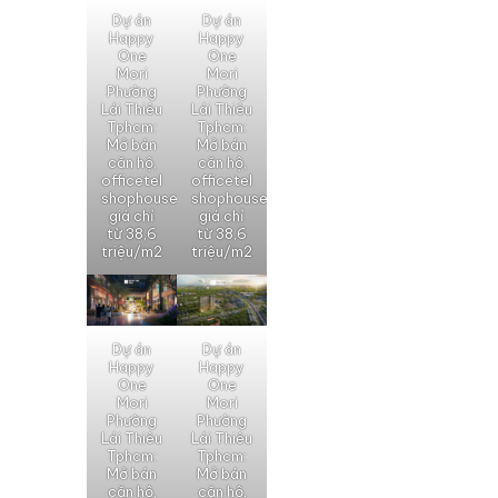
Dự án
Dự án
Happy
Happy
One
One
Mori
Mori
Phường
Phường
Lái Thiêu
Lái Thiêu
Tphcm:
Tphcm:
Mở bán
Mở bán
căn hộ,
căn hộ,
officetel
officetel
shophouse
shophouse
giá chỉ
giá chỉ
từ 38,6
từ 38,6
triệu/m2
triệu/m2
Dự án
Dự án
Happy
Happy
One
One
Mori
Mori
Phường
Phường
Lái Thiêu
Lái Thiêu
Tphcm:
Tphcm:
Mở bán
Mở bán
căn hộ,
căn hộ,