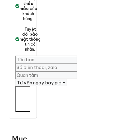
thắc
mắc
của
khách
hàng.
Tuyệt
đối
bảo
mật
thông
tin cá
nhân.
Yêu
cần
tư
vấn
Mục