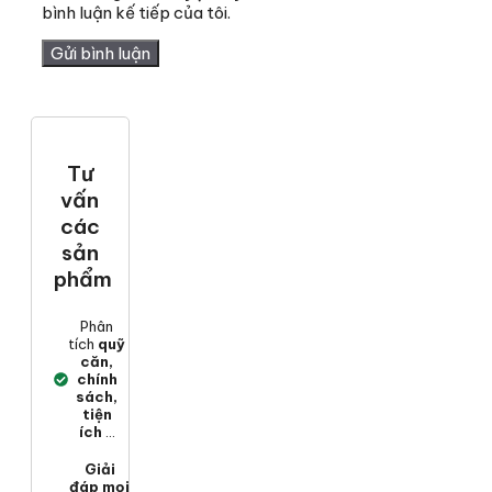
bình luận kế tiếp của tôi.
Tư
vấn
các
sản
phẩm
Phân
tích
quỹ
căn,
chính
sách,
tiện
ích
...
Giải
đáp mọi