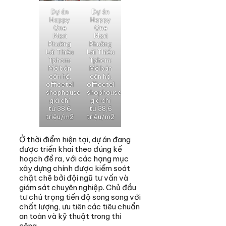
Dự án
Dự án
Happy
Happy
One
One
Mori
Mori
Phường
Phường
Lái Thiêu
Lái Thiêu
Tphcm:
Tphcm:
Mở bán
Mở bán
căn hộ,
căn hộ,
officetel
officetel
shophouse
shophouse
giá chỉ
giá chỉ
từ 38,6
từ 38,6
triệu/m2
triệu/m2
Ở thời điểm hiện tại, dự án đang
được triển khai theo đúng kế
hoạch đề ra, với các hạng mục
xây dựng chính được kiểm soát
chặt chẽ bởi đội ngũ tư vấn và
giám sát chuyên nghiệp. Chủ đầu
tư chú trọng tiến độ song song với
chất lượng, ưu tiên các tiêu chuẩn
an toàn và kỹ thuật trong thi
công.