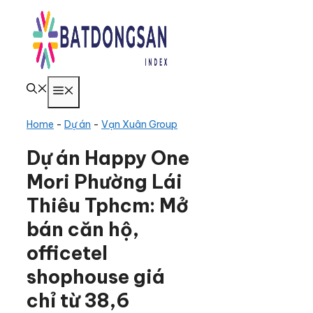
Chuyển
đến
nội
dung
Menu
Home
-
Dự án
-
Vạn Xuân Group
Dự án Happy One
Mori Phường Lái
Thiêu Tphcm: Mở
bán căn hộ,
officetel
shophouse giá
chỉ từ 38,6