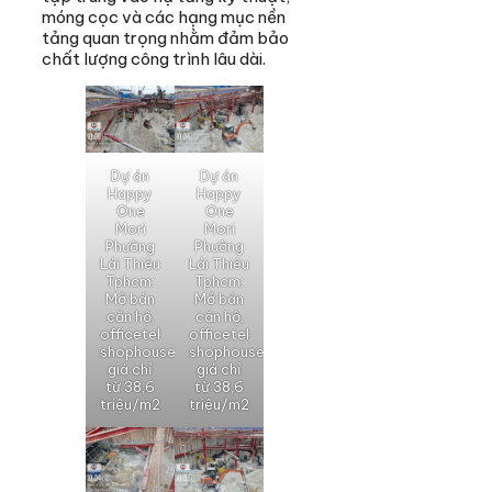
móng cọc và các hạng mục nền
tảng quan trọng nhằm đảm bảo
chất lượng công trình lâu dài.
Dự án
Dự án
Happy
Happy
One
One
Mori
Mori
Phường
Phường
Lái Thiêu
Lái Thiêu
Tphcm:
Tphcm:
Mở bán
Mở bán
căn hộ,
căn hộ,
officetel
officetel
shophouse
shophouse
giá chỉ
giá chỉ
từ 38,6
từ 38,6
triệu/m2
triệu/m2