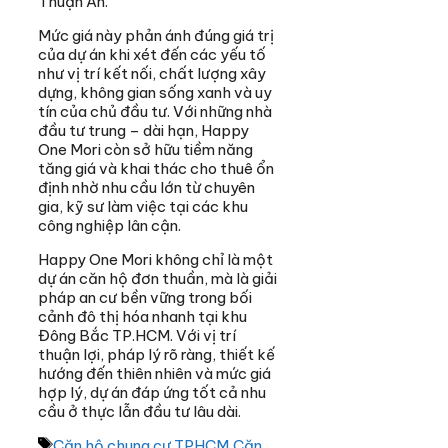
Thuận An.
Mức giá này phản ánh đúng giá trị
của dự án khi xét đến các yếu tố
như vị trí kết nối, chất lượng xây
dựng, không gian sống xanh và uy
tín của chủ đầu tư. Với những nhà
đầu tư trung – dài hạn, Happy
One Mori còn sở hữu tiềm năng
tăng giá và khai thác cho thuê ổn
định nhờ nhu cầu lớn từ chuyên
gia, kỹ sư làm việc tại các khu
công nghiệp lân cận.
Happy One Mori không chỉ là một
dự án căn hộ đơn thuần, mà là giải
pháp an cư bền vững trong bối
cảnh đô thị hóa nhanh tại khu
Đông Bắc TP.HCM. Với vị trí
thuận lợi, pháp lý rõ ràng, thiết kế
hướng đến thiên nhiên và mức giá
hợp lý, dự án đáp ứng tốt cả nhu
cầu ở thực lẫn đầu tư lâu dài.
Thẻ
Căn hộ chung cư TPHCM
,
Căn