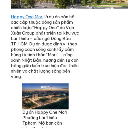
Happy One Mori
là dự án căn hộ
cao cấp thuộc dòng sản phẩm
chiến lược “Happy One” do Vạn
Xuân Group phát triển tại khu vực
Lái Thiêu – cửa ngõ Đông Bắc
TP.HCM. Dự án được định vị theo
phong cách sống xanh lấy cảm
hứng từ tinh thần “Mori” – rừng
xanh Nhật Bản, hướng đến sự cân
bằng giữa kiến trúc hiện đại, thiên
nhiên và chất lượng sống bền
vững.
Dự án Happy One Mori
Phường Lái Thiêu
Tphcm: Mở bán căn