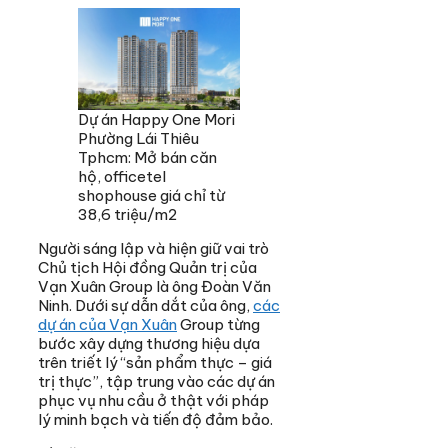
Dự án Happy One Mori
Phường Lái Thiêu
Tphcm: Mở bán căn
hộ, officetel
shophouse giá chỉ từ
38,6 triệu/m2
Người sáng lập và hiện giữ vai trò
Chủ tịch Hội đồng Quản trị của
Vạn Xuân Group là ông Đoàn Văn
Ninh. Dưới sự dẫn dắt của ông,
các
dự án của Vạn Xuân
Group từng
bước xây dựng thương hiệu dựa
trên triết lý “sản phẩm thực – giá
trị thực”, tập trung vào các dự án
phục vụ nhu cầu ở thật với pháp
lý minh bạch và tiến độ đảm bảo.