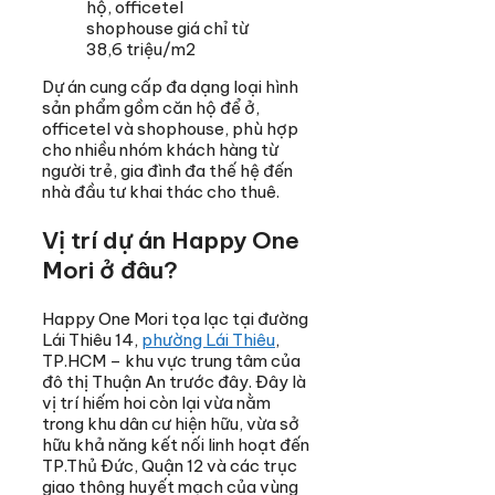
hộ, officetel
shophouse giá chỉ từ
38,6 triệu/m2
Dự án cung cấp đa dạng loại hình
sản phẩm gồm căn hộ để ở,
officetel và shophouse, phù hợp
cho nhiều nhóm khách hàng từ
người trẻ, gia đình đa thế hệ đến
nhà đầu tư khai thác cho thuê.
Vị trí dự án Happy One
Mori ở đâu?
Happy One Mori tọa lạc tại đường
Lái Thiêu 14,
phường Lái Thiêu
,
TP.HCM – khu vực trung tâm của
đô thị Thuận An trước đây. Đây là
vị trí hiếm hoi còn lại vừa nằm
trong khu dân cư hiện hữu, vừa sở
hữu khả năng kết nối linh hoạt đến
TP.Thủ Đức, Quận 12 và các trục
giao thông huyết mạch của vùng