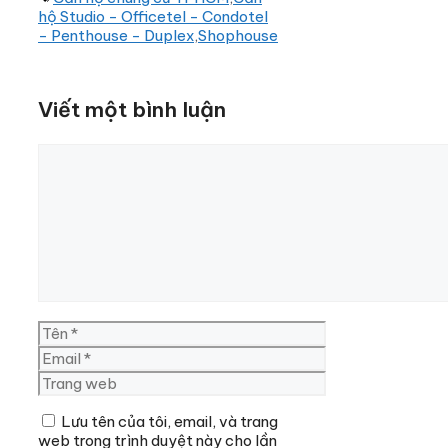
hộ Studio - Officetel - Condotel
- Penthouse - Duplex
,
Shophouse
Viết một bình luận
Bình
luận
Tên
Email
Trang
web
Lưu tên của tôi, email, và trang
web trong trình duyệt này cho lần