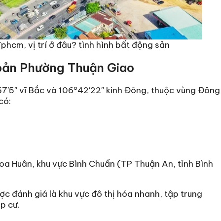
hcm, vị trí ở đâu? tình hình bất động sản
 bản Phường Thuận Giao
7′5″ vĩ Bắc và 106°42′22″ kinh Đông, thuộc vùng Đông
có:
a Huân, khu vực Bình Chuẩn (TP Thuận An, tỉnh Bình
c đánh giá là khu vực đô thị hóa nhanh, tập trung
p cư.