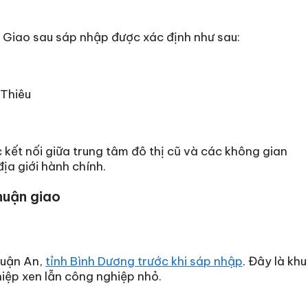
 Giao sau sáp nhập được xác định như sau:
 Thiêu
c kết nối giữa trung tâm đô thị cũ và các không gian
ịa giới hành chính.
huận giao
huận An,
tỉnh Bình Dương trước khi sáp nhập
. Đây là khu
iệp xen lẫn công nghiệp nhỏ.