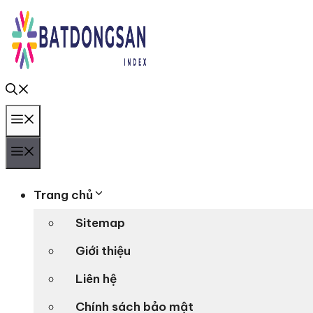
Chuyển
đến
nội
dung
Menu
Menu
Trang chủ
Sitemap
Giới thiệu
Liên hệ
Chính sách bảo mật