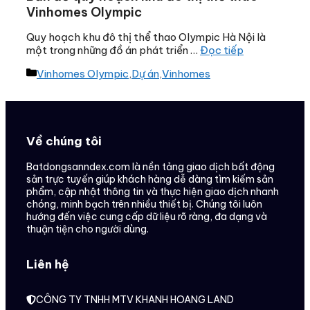
Vinhomes Olympic
Quy hoạch khu đô thị thể thao Olympic Hà Nội là
một trong những đồ án phát triển …
Đọc tiếp
Danh
Vinhomes Olympic
,
Dự án
,
Vinhomes
mục
Về chúng tôi
Batdongsanndex.com là nền tảng giao dịch bất động
sản trực tuyến giúp khách hàng dễ dàng tìm kiếm sản
phẩm, cập nhật thông tin và thực hiện giao dịch nhanh
chóng, minh bạch trên nhiều thiết bị. Chúng tôi luôn
hướng đến việc cung cấp dữ liệu rõ ràng, đa dạng và
thuận tiện cho người dùng.
Liên hệ
CÔNG TY TNHH MTV KHANH HOANG LAND