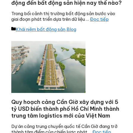
động đến bất động sản hiện nay thế nào?
Trong bối cảnh thị trường bất động sản bước vào
giai đoạn phát triển dựa trên dữ liệu …
Đọc tiếp
Danh
Khái niệm bất động sản
,
Blog
mục
Quy hoạch cảng Cần Giờ xây dựng với 5
tỷ USD biến thành phố Hồ Chí Minh thành
trung tâm logistics mới của Việt Nam
Dự án cảng trung chuyển quốc tế Cần Giờ đang trở
thành tâm điểm của chiến lược phát …
Đọc tiếp