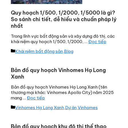
Quy hoạch 1/500, 1/2000, 1/5000 là gì?
So sánh chi tiết, dễ hiểu và chuẩn pháp lý
nhất
Trong lĩnh vực bất động sản và xây dựng đô thị, các
khái niệm quy hoạch 1/500, 1/2000, …
Đọc tiếp
Danh
Khái niệm bất động sản
,
Blog
mục
Bản đồ quy hoạch Vinhomes Hạ Long
Xanh
Bản đồ quy hoạch Vinhomes Hạ Long Xanh (tên
thương mại khác: Vinhomes Apollo City) năm 2025
mang …
Đọc tiếp
Danh
Vinhomes Hạ Long Xanh
,
Dự án
,
Vinhomes
mục
Bản đồ quy hoạch khu đô thị thể thao