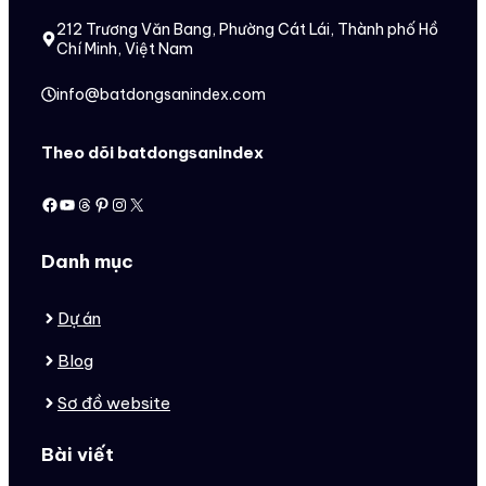
212 Trương Văn Bang, Phường Cát Lái, Thành phố Hồ
Chí Minh, Việt Nam
info@batdongsanindex.com
Theo dõi batdongsanindex
Facebook
Youtube
Threads
Pinterest
Instagram
X
Danh mục
Dự án
Blog
Sơ đồ website
Bài viết