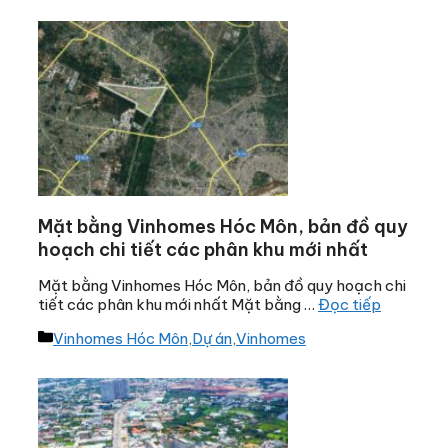
Mặt bằng Vinhomes Hóc Môn, bản đồ quy
hoạch chi tiết các phân khu mới nhất
Mặt bằng Vinhomes Hóc Môn, bản đồ quy hoạch chi
tiết các phân khu mới nhất Mặt bằng …
Đọc tiếp
Danh
Vinhomes Hóc Môn
,
Dự án
,
Vinhomes
mục