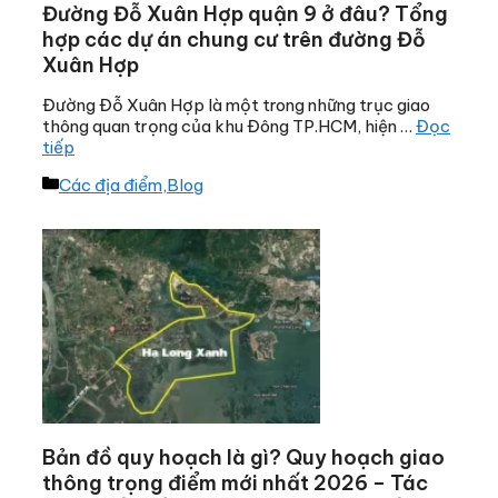
Đường Đỗ Xuân Hợp quận 9 ở đâu? Tổng
hợp các dự án chung cư trên đường Đỗ
Xuân Hợp
Đường Đỗ Xuân Hợp là một trong những trục giao
thông quan trọng của khu Đông TP.HCM, hiện …
Đọc
tiếp
Danh
Các địa điểm
,
Blog
mục
Bản đồ quy hoạch là gì? Quy hoạch giao
thông trọng điểm mới nhất 2026 – Tác