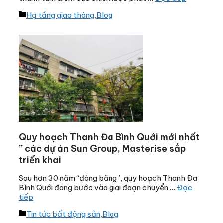
Danh
Hạ tầng giao thông
,
Blog
mục
Quy hoạch Thanh Đa Bình Quới mới nhất
” các dự án Sun Group, Masterise sắp
triển khai
Sau hơn 30 năm “đóng băng”, quy hoạch Thanh Đa
Bình Quới đang bước vào giai đoạn chuyển …
Đọc
tiếp
Danh
Tin tức bất động sản
,
Blog
mục