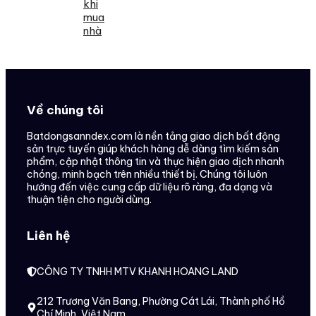
khi
mua
nhà
Về chúng tôi
Batdongsanndex.com là nền tảng giao dịch bất động
sản trực tuyến giúp khách hàng dễ dàng tìm kiếm sản
phẩm, cập nhật thông tin và thực hiện giao dịch nhanh
chóng, minh bạch trên nhiều thiết bị. Chúng tôi luôn
hướng đến việc cung cấp dữ liệu rõ ràng, đa dạng và
thuận tiện cho người dùng.
Liên hệ
CÔNG TY TNHH MTV KHANH HOANG LAND
212 Trương Văn Bang, Phường Cát Lái, Thành phố Hồ
Chí Minh, Việt Nam