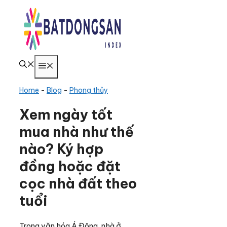
Chuyển
đến
nội
dung
Menu
Home
-
Blog
-
Phong thủy
Xem ngày tốt
mua nhà như thế
nào? Ký hợp
đồng hoặc đặt
cọc nhà đất theo
tuổi
Trong văn hóa Á Đông, nhà ở