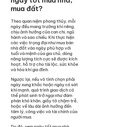
mua đất?
Theo quan niệm phong thủy, mỗi
ngày đều mang trường khí riêng,
chịu ảnh hưởng của can chi, ngũ
hành và sao chiếu. Khi thực hiện
các việc trọng đại như mua bán
nhà đất vào ngày phù hợp với
tuổi và mệnh của gia chủ, dòng
năng lượng tích cực sẽ được kích
hoạt, hỗ trợ cho tài lộc, sức khỏe
và hòa khí gia đình.
Ngược lại, nếu vô tình chọn phải
ngày xung khắc hoặc ngày có sát
khí mạnh, quá trình giao dịch có
thể phát sinh trở ngại như đàm
phán khó khăn, giấy tờ chậm trễ,
hoặc về lâu dài ảnh hưởng đến
tâm lý, công việc và tài chính của
người mua.
Do đó, xem ngày tốt mua nhà,