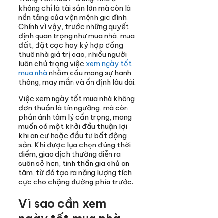
không chỉ là tài sản lớn mà còn là
nền tảng của vận mệnh gia đình.
Chính vì vậy, trước những quyết
định quan trọng như mua nhà, mua
đất, đặt cọc hay ký hợp đồng
thuê nhà giá trị cao, nhiều người
luôn chú trọng việc
xem ngày tốt
mua nhà
nhằm cầu mong sự hanh
thông, may mắn và ổn định lâu dài.
Việc xem ngày tốt mua nhà không
đơn thuần là tín ngưỡng, mà còn
phản ánh tâm lý cẩn trọng, mong
muốn có một khởi đầu thuận lợi
khi an cư hoặc đầu tư bất động
sản. Khi được lựa chọn đúng thời
điểm, giao dịch thường diễn ra
suôn sẻ hơn, tinh thần gia chủ an
tâm, từ đó tạo ra năng lượng tích
cực cho chặng đường phía trước.
Vì sao cần xem
ngày tốt mua nhà,