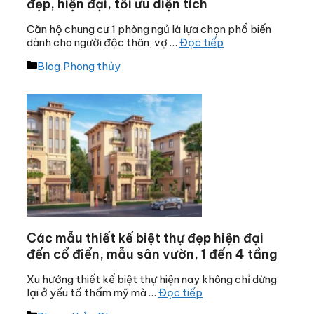
đẹp, hiện đại, tối ưu diện tích
Căn hộ chung cư 1 phòng ngủ là lựa chọn phổ biến
dành cho người độc thân, vợ …
Đọc tiếp
Danh
Blog
,
Phong thủy
mục
Các mẫu thiết kế biệt thự đẹp hiện đại
đến cổ điển, mẫu sân vườn, 1 đến 4 tầng
Xu hướng thiết kế biệt thự hiện nay không chỉ dừng
lại ở yếu tố thẩm mỹ mà …
Đọc tiếp