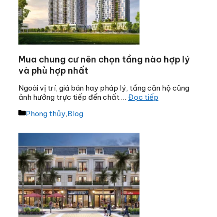
Mua chung cư nên chọn tầng nào hợp lý
và phù hợp nhất
Ngoài vị trí, giá bán hay pháp lý, tầng căn hộ cũng
ảnh hưởng trực tiếp đến chất …
Đọc tiếp
Danh
Phong thủy
,
Blog
mục