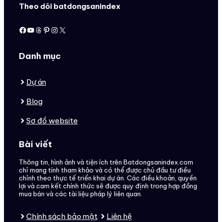
Theo dõi batdongsanindex
Facebook
Youtube
Threads
Pinterest
Instagram
X
Danh mục
Dự án
Blog
Sơ đồ website
Bài viết
Thông tin, hình ảnh và tiện ích trên Batdongsanindex.com
chỉ mang tính tham khảo và có thể được chủ đầu tư điều
chỉnh theo thực tế triển khai dự án. Các điều khoản, quyền
lợi và cam kết chính thức sẽ được quy định trong hợp đồng
mua bán và các tài liệu pháp lý liên quan.
Chính sách bảo mật
Liên hệ