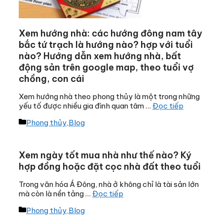
Xem hướng nhà: các hướng đông nam tây
bắc tứ trạch là hướng nào? hợp với tuổi
nào? Hướng dẫn xem hướng nhà, bất
động sản trên google map, theo tuổi vợ
chồng, con cái
Xem hướng nhà theo phong thủy là một trong những
yếu tố được nhiều gia đình quan tâm …
Đọc tiếp
Danh
Phong thủy
,
Blog
mục
Xem ngày tốt mua nhà như thế nào? Ký
hợp đồng hoặc đặt cọc nhà đất theo tuổi
Trong văn hóa Á Đông, nhà ở không chỉ là tài sản lớn
mà còn là nền tảng …
Đọc tiếp
Danh
Phong thủy
,
Blog
mục