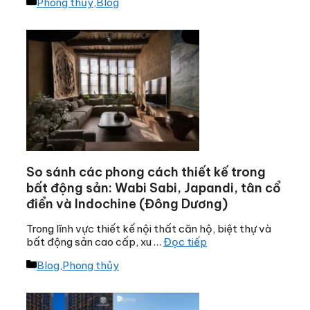
Danh
Phong thủy
,
Blog
mục
So sánh các phong cách thiết kế trong
bất động sản: Wabi Sabi, Japandi, tân cổ
điển và Indochine (Đông Dương)
Trong lĩnh vực thiết kế nội thất căn hộ, biệt thự và
bất động sản cao cấp, xu …
Đọc tiếp
Danh
Blog
,
Phong thủy
mục