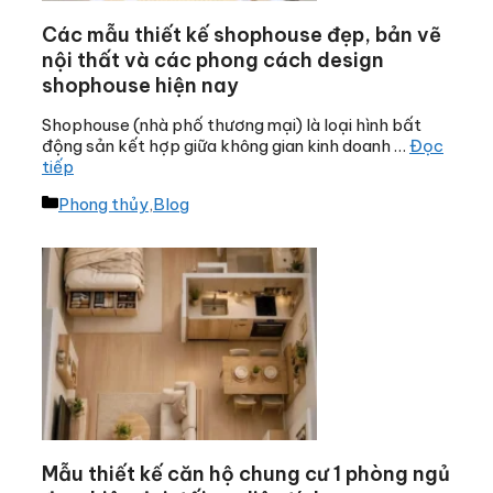
Các mẫu thiết kế shophouse đẹp, bản vẽ
nội thất và các phong cách design
shophouse hiện nay
Shophouse (nhà phố thương mại) là loại hình bất
động sản kết hợp giữa không gian kinh doanh …
Đọc
tiếp
Danh
Phong thủy
,
Blog
mục
Mẫu thiết kế căn hộ chung cư 1 phòng ngủ