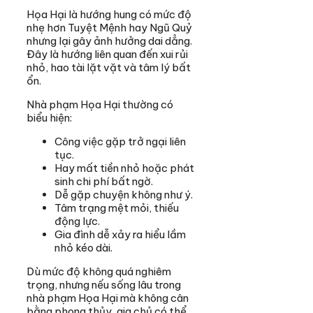
Họa Hại là hướng hung có mức độ
nhẹ hơn Tuyệt Mệnh hay Ngũ Quỷ
nhưng lại gây ảnh hưởng dai dẳng.
Đây là hướng liên quan đến xui rủi
nhỏ, hao tài lặt vặt và tâm lý bất
ổn.
Nhà phạm Họa Hại thường có
biểu hiện:
Công việc gặp trở ngại liên
tục.
Hay mất tiền nhỏ hoặc phát
sinh chi phí bất ngờ.
Dễ gặp chuyện không như ý.
Tâm trạng mệt mỏi, thiếu
động lực.
Gia đình dễ xảy ra hiểu lầm
nhỏ kéo dài.
Dù mức độ không quá nghiêm
trọng, nhưng nếu sống lâu trong
nhà phạm Họa Hại mà không cân
bằng phong thủy, gia chủ có thể