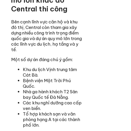
mô lớn khác do
Central thi công
Bên cạnh lĩnh vực căn hộ và khu
đô thị, Central còn tham gia xây
dựng nhiều công trình trọng điểm
quốc gia và dự án quy mô lớn trong
các lĩnh vực du lịch, hạ tầng và y
tế.
Một số dự án đáng chú ý gồm:
Khu du lịch Vịnh trung tâm
Cát Bà.
Bệnh viện Mặt Trời Phú
Quốc.
Nhà ga hành khách T2 Sân
bay Quốc tế Đà Nẵng.
Các khu nghỉ dưỡng cao cấp
ven biển.
Tổ hợp khách sạn và văn
phòng hạng A tại các thành
phố lớn.