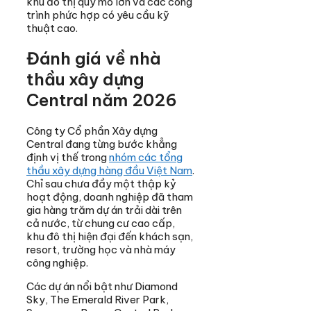
khu đô thị quy mô lớn và các công
trình phức hợp có yêu cầu kỹ
thuật cao.
Đánh giá về nhà
thầu xây dựng
Central năm 2026
Công ty Cổ phần Xây dựng
Central đang từng bước khẳng
định vị thế trong
nhóm các tổng
thầu xây dựng hàng đầu Việt Nam
.
Chỉ sau chưa đầy một thập kỷ
hoạt động, doanh nghiệp đã tham
gia hàng trăm dự án trải dài trên
cả nước, từ chung cư cao cấp,
khu đô thị hiện đại đến khách sạn,
resort, trường học và nhà máy
công nghiệp.
Các dự án nổi bật như Diamond
Sky, The Emerald River Park,