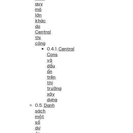
quy
mô
lớn
khác
do
Central
thi
công
Central
Cons
và
dấu
ấn
trên
thị
trường
xây
dựng
Danh
sách
một
số
dự