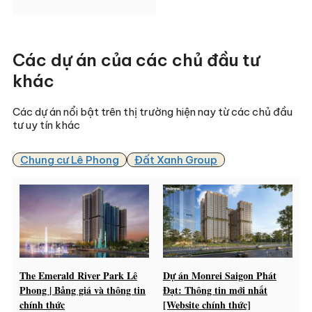
Các dự án của các chủ đầu tư
khác
Các dự án nổi bật trên thị trường hiện nay từ các chủ đầu
tư uy tín khác
Chung cư Lê Phong
Đất Xanh Group
The Emerald River Park Lê
Dự án Monrei Saigon Phát
Phong | Bảng giá và thông tin
Đạt: Thông tin mới nhất
chính thức
[Website chính thức]