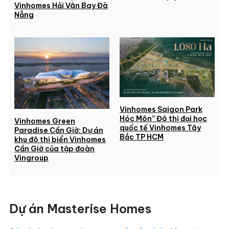
Vinhomes Hải Vân Bay Đà
Nẵng
Vinhomes Saigon Park
Hóc Môn” Đô thị đại học
Vinhomes Green
quốc tế Vinhomes Tây
Paradise Cần Giờ: Dự án
Bắc TP HCM
khu đô thị biển Vinhomes
Cần Giờ của tập đoàn
Vingroup
Dự án Masterise Homes