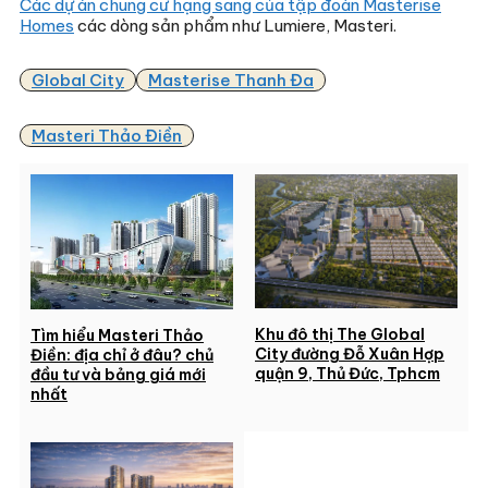
Các dự án chung cư hạng sang của tập đoàn Masterise
Homes
các dòng sản phẩm như Lumiere, Masteri.
Global City
Masterise Thanh Đa
Masteri Thảo Điền
Khu đô thị The Global
Tìm hiểu Masteri Thảo
City đường Đỗ Xuân Hợp
Điền: địa chỉ ở đâu? chủ
quận 9, Thủ Đức, Tphcm
đầu tư và bảng giá mới
nhất