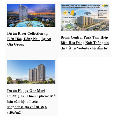
Dự án River Collection tại
Bcons Central Park Tam Hiệp
Biên Hòa, Đồng Nai | By An
Biên Hòa Đồng Nai: Thông tin
Gia Group
chi tiết từ Website chủ đầu tư
Dự án Happy One Mori
Phường Lái Thiêu Tphcm: Mở
bán căn hộ, officetel
shophouse giá chỉ từ 38,6
triệu/m2